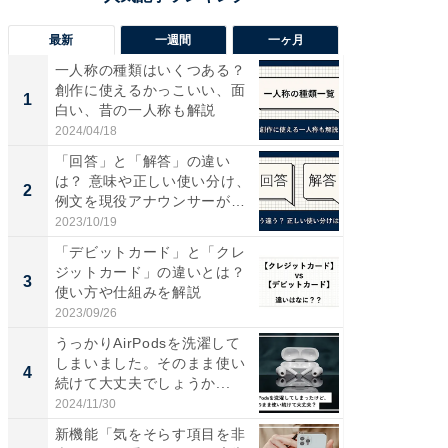
最新
一週間
一ヶ月
一人称の種類はいくつある？
【兵庫
創作に使えるかっこいい、面
ーメン
1
1
白い、昔の一人称も解説
再現した
道...
2024/04/18
2026/08/0
「回答」と「解答」の違い
ステラ
は？ 意味や正しい使い分け、
詰め放題
2
2
例文を現役アナウンサーが解
00円で「
説
2023/10/19
2026/08/0
「デビットカード」と「クレ
「面白
ジットカード」の違いとは？
入〜」
3
3
使い方や仕組みを解説
プラン
題。“さま
2023/09/26
2026/08/0
うっかりAirPodsを洗濯して
「これ
しまいました。そのまま使い
ダイソ
4
4
続けて大丈夫でしょうか...
リーバ
わ...
2024/11/30
2026/08/0
新機能「気をそらす項目を非
「100