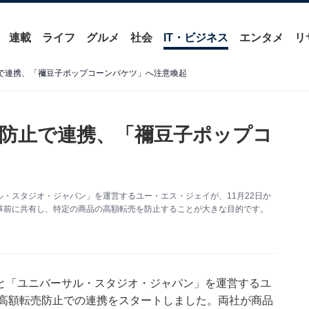
連載
ライフ
グルメ
社会
IT・ビジネス
エンタメ
リ
止で連携、「禰豆子ポップコーンバケツ」へ注意喚起
売防止で連携、「禰豆子ポップコ
・スタジオ・ジャパン」を運営するユー・エス・ジェイが、11月22日か
事前に共有し、特定の商品の高額転売を防止することが大きな目的です。
と「ユニバーサル・スタジオ・ジャパン」を運営するユ
日、高額転売防止での連携をスタートしました。両社が商品