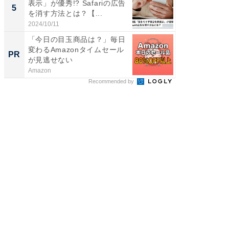
表示」が優秀!? Safariの広告
スタン
5
5
を消す方法とは？【...
ュックが
2024/10/11
2026/08/0
「今日の目玉商品は？」毎日
GOETH
変わるAmazonタイムセール
を組み
PR
PR
が見逃せない
Amazon
FINCHI o
Recommended by