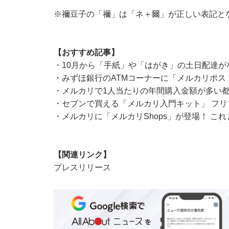
※禰豆子の「禰」は「ネ＋爾」が正しい表記と
【おすすめ記事】
・
10月から「手紙」や「はがき」の土日配達が
・
みずほ銀行のATMコーナーに「メルカリポスト
・
メルカリで1人当たりの年間購入金額が多い都
・
セブンで買える「メルカリ入門キット」 フ
・
メルカリに「メルカリShops」が登場！ こ
【関連リンク】
プレスリリース