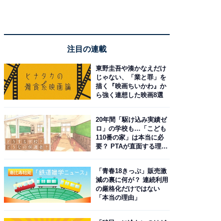
注目の連載
東野圭吾や湊かなえだけ
じゃない、「業と罪」を
描く『映画ちいかわ』か
ら強く連想した映画8選
20年間「駆け込み実績ゼ
ロ」の学校も…「こども
110番の家」は本当に必
要？ PTAが直面する理想
と現実
「青春18きっぷ」販売激
減の裏に何が？ 連続利用
の厳格化だけではない
「本当の理由」