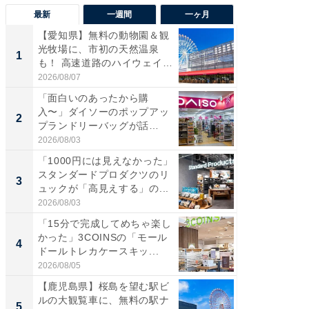
最新
一週間
一ヶ月
【愛知県】無料の動物園＆観
【兵庫
光牧場に、市初の天然温泉
ーメン
1
1
も！ 高速道路のハイウェイオ
再現した
ア...
道...
2026/08/07
2026/08/0
「面白いのあったから購
【三重
入〜」ダイソーのポップアッ
の直営
2
2
プランドリーバッグが話
ダ大判焼
題。“さま...
伊...
2026/08/03
2026/08/0
「1000円には見えなかった」
【千葉県
スタンダードプロダクツのリ
級マー
3
3
ュックが「高見えする」の...
ノベし
ー...
2026/08/03
2026/08/0
「15分で完成してめちゃ楽し
「100
かった」3COINSの「モール
スタン
4
4
ドールトレカケースキッ...
ュックが
2026/08/05
2026/08/0
【鹿児島県】桜島を望む駅ビ
立山連
ルの大観覧車に、無料の駅ナ
風呂に、
5
5