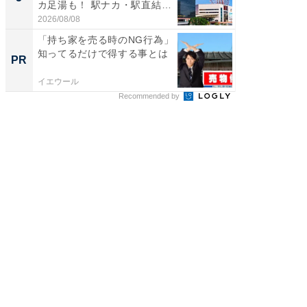
カ足湯も！ 駅ナカ・駅直結
層水風
ス...
帰...
2026/08/08
2026/08/0
「持ち家を売る時のNG行為」
「持ち家
知ってるだけで得する事とは
知って
PR
PR
イエウール
イエウー
Recommended by