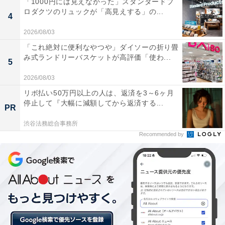
「1000円には見えなかった」スタンダードプ
代・大分県）」など、からあげブームを裏付けるコメン
ロダクツのリュックが「高見えする」の...
4
トも見られました。
2026/08/03
からあげ専門店を利用する理由1位は、「その店の味が
「これ絶対に便利なやつや」ダイソーの折り畳
み式ランドリーバスケットが高評価「使わ...
好きだから」（52.4%）、次いで、「自分で作るのが面
5
倒」（46.9%）、「自分で作るよりおいしいから」
2026/08/03
（39.0%）が続きました。「おいしいにおいに誘われ、
リボ払い50万円以上の人は、返済を3～6ヶ月
停止して『大幅に減額してから返済する...
疲れがたまった土曜日、家事をラクしたいのでつい購入
PR
（30代・奈良県）」 「女性一人では入りづらいが家族の
渋谷法務総合事務所
リクエストで買いに行きます（30代・岐阜県）」などの
Recommended by
コメントが上がりました。
＞「からあげ専門店」に関する全ランキング結果を見る
※回答者のコメントは原文ママです