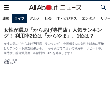
連載
ライフ
グルメ
社会
IT・ビジネス
エンタメ
リサ
女性が選ぶ「からあげ専門店」人気ランキン
グ！ 利用率2位は「からやま」、1位は？
女性人気の「からあげ専門店」ランキング！ 全国666人の女性を対象に実施
したアンケート調査結果から、「からあげ専門店」の利用率、リピート率、
期待度、総合満足度、各部門のTOP3を発表します！
2021.11.01
福島 ゆき