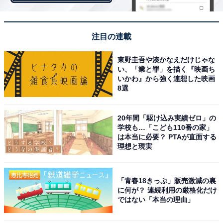
【おすすめ記事】
・
「一番好きなステーキチェーン」ランキング！ 2位「ス
注目の連載
テーキ宮」、1位は……？
東野圭吾や湊かなえだけじゃな
・
い、「業と罪」を描く『映画ち
「一番好きな居酒屋チェーン」ランキング！ 2位「つぼ
いかわ』から強く連想した映画
8選
八」、1位は高コスパの……？
・
若者が「はまっているスナック菓子」ランキング！ 2位
20年間「駆け込み実績ゼロ」の
学校も…「こども110番の家」
「堅あげポテト／ブラックペッパー」、1位は？
は本当に必要？ PTAが直面する
・
理想と現実
「ファミマの中華まん」人気ランキング！ 2位「極旨 黒
豚まん」、1位は？
「青春18きっぷ」販売激減の裏
に何が？ 連続利用の厳格化だけ
【関連リンク】
ではない「本当の理由」
・
プレスリリース