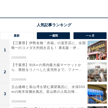
最新
一週間
一ヶ月
【三重県】伊勢名物「赤福」の直営店に、全国
唯一のコメダ大判焼き店も！ 東名阪・伊...
1
「家族それぞれ好きな店が違う」からあげブーム
2026/08/06
の裏付けコメントも！
【千葉県】918㎡の県内最大級マーケットか
ら、廃校をリノベした直売所まで。ファー...
2
回答者からは、からあげ専門店について、「最近たくさ
2026/08/06
んの専門店ができ始めたので、どこがおいしいのか食べ
立山連峰と富山湾を望む展望風呂に、水深333
比べているところ（40代・静岡県）」「からあげ店が多
mの海洋深層水風呂。富山県の人気日帰...
3
い地域に住んでいるので、家族でそれぞれ好きな店が違
2026/08/06
う。どこで購入するかは家族会議の多数決で決まる（30