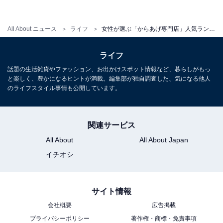
All About ニュース
ライフ
女性が選ぶ「からあげ専門店」人気ランキング！ 利用率2位は「からやま」、1位は？
ライフ
話題の生活雑貨やファッション、お出かけスポット情報など、暮らしがもっ
と楽しく、豊かになるヒントが満載。編集部が独自調査した、気になる他人
のライフスタイル事情も公開しています。
関連サービス
All About
All About Japan
イチオシ
サイト情報
会社概要
広告掲載
プライバシーポリシー
著作権・商標・免責事項