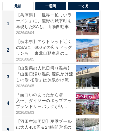
最新
一週間
一ヶ月
【兵庫県】「世界一忙しいラ
「気に
ーメン」に、龍野の城下町を
る〜」3
1
1
再現したSAも。山陽自動車
バー」
道...
好...
2026/08/04
2026/07/3
【栃木県】アウトレット近く
【三重
のSAに、600㎡の広々ドッグ
「鈴鹿天
2
2
ランも！ 東北自動車道の...
は100
2026/08/05
2026/08/0
【山梨県の人気日帰り温泉】
「ミニオ
「山梨日帰り温泉 源泉かけ流
ッグ！ 
3
3
しの湯 桜湯」は源泉かけ流...
ど、夏限
2026/08/05
2026/08/0
「面白いのあったから購
【埼玉
入〜」ダイソーのポップアッ
「行田天
4
4
プランドリーバッグが話
は和の
題。“さま...
が...
2026/08/03
2026/08/0
【羽田空港周辺】夏季プール
【石川
は大人450円＆24時間営業の
湯】「天
5
5