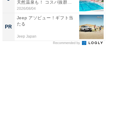
天然温泉も！ コスパ抜群...
賀ゆめ
お...
2026/08/04
2026/08/0
Jeep アソビュー！ギフト当
「今日
たる
変わるA
PR
PR
が見逃
Jeep Japan
Amazon
Recommended by