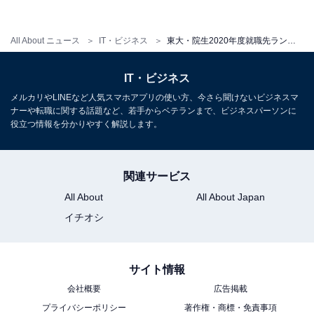
All About ニュース
IT・ビジネス
東大・院生2020年度就職先ランキング！ 民間企業部門2位「アクセンチュア」、1位は2年連続で……？
IT・ビジネス
メルカリやLINEなど人気スマホアプリの使い方、今さら聞けないビジネスマ
ナーや転職に関する話題など、若手からベテランまで、ビジネスパーソンに
役立つ情報を分かりやすく解説します。
関連サービス
All About
All About Japan
イチオシ
サイト情報
会社概要
広告掲載
プライバシーポリシー
著作権・商標・免責事項