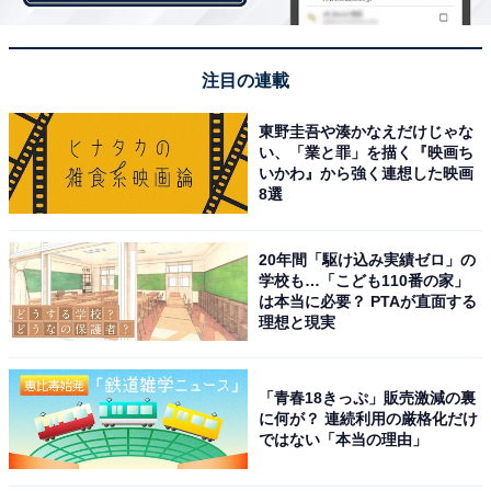
とは？
【関連リンク】
注目の連載
東京大学 卒業・修了者 就職状況（東大塾）
東野圭吾や湊かなえだけじゃな
い、「業と罪」を描く『映画ち
いかわ』から強く連想した映画
8選
20年間「駆け込み実績ゼロ」の
学校も…「こども110番の家」
は本当に必要？ PTAが直面する
理想と現実
「青春18きっぷ」販売激減の裏
に何が？ 連続利用の厳格化だけ
ではない「本当の理由」