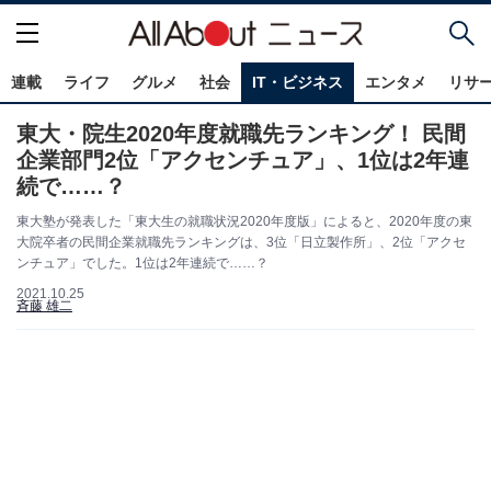
連載
ライフ
グルメ
社会
IT・ビジネス
エンタメ
リサ
東大・院生2020年度就職先ランキング！ 民間
企業部門2位「アクセンチュア」、1位は2年連
続で……？
東大塾が発表した「東大生の就職状況2020年度版」によると、2020年度の東
大院卒者の民間企業就職先ランキングは、3位「日立製作所」、2位「アクセ
ンチュア」でした。1位は2年連続で……？
2021.10.25
斉藤 雄二