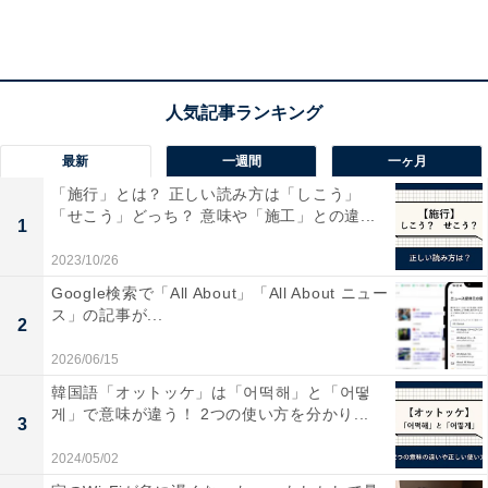
経済産業省と国土交通省がトップ2を維持
最新
一週間
一ヶ月
続いて、大学院修了者の官公庁への就職ランキング
「施行」とは？ 正しい読み方は「しこう」
TOP3です。
「せこう」どっち？ 意味や「施工」との違...
1
2023/10/26
・第1位：経済産業省（12人）
・第2位：国土交通省（10人）
Google検索で「All About」「All About ニュー
ス」の記事が...
・第3位：外務省（8人）
2
2026/06/15
官公庁ランキングでは、経済産業省がトップにランクイ
韓国語「オットッケ」は「어떡해」と「어떻
게」で意味が違う！ 2つの使い方を分かり...
ン。2位は国土交通省でした。2019年度から、互いに入
3
れ替わるかたちで高いランクを維持しています。外務省
2024/05/02
は昨年度6位から3位となりました。