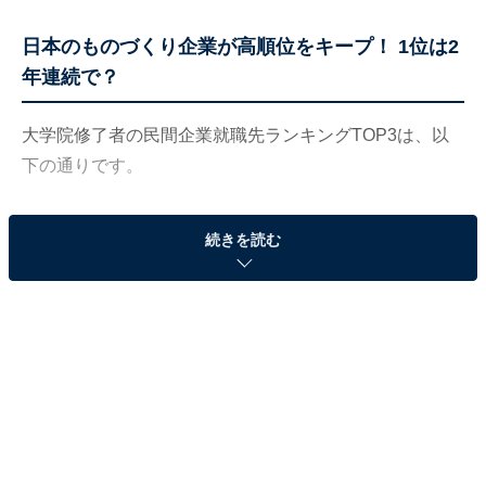
日本のものづくり企業が高順位をキープ！ 1位は2
年連続で？
大学院修了者の民間企業就職先ランキングTOP3は、以
下の通りです。
・第1位：ソニー（43人）
続きを読む
・第2位：アクセンチュア（33人）
・第3位：日立製作所（28人）
2020年度大学院修了者の民間企業就職先ランキングは、
2019年度に引き続き「ソニー」がトップを維持。2018年
度でも3位だったことから、大学院生から高い支持を得
続けていることがうかがえます。2位の「アクセンチュ
ア」は、企業コンサルティングを中心にさまざまなソリ