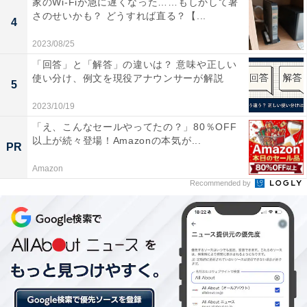
家のWi-Fiが急に遅くなった……もしかして暑
さのせいかも？ どうすれば直る？【...
4
＞次ページ：15位までのランキング結果
2023/08/25
「回答」と「解答」の違いは？ 意味や正しい
【おすすめ記事】
使い分け、例文を現役アナウンサーが解説
5
・
2023/10/19
東大・学部生2020年度就職先ランキング！ 民間企業部門
2位「三菱商事」、1位は昨年度9位の……？
「え、こんなセールやってたの？」80％OFF
以上が続々登場！Amazonの本気が...
・
PR
人事担当者から見た「印象のよい大学」、東大や京大を
Amazon
抑え1位に輝いた大学とは？
Recommended by
・
リアル『ドラゴン桜』は難しい？ 現役東大生＆OBOGに
聞いた親との関係
・
現役東大生の幼少期「習い事ランキング」！ 2位は「ピ
アノ」、1位は？ 好きだった遊びや親に感謝しているこ