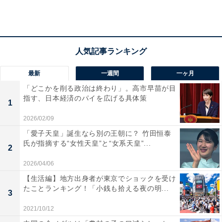
減らして運転します。
埼京線・湘南新宿ラインや運転本数が減少する山手線の
混雑が予想されることから、JR東日本では「振替輸送を
実施する路線のご利用や迂回乗車をお願いします」とし
最新
一週間
一ヶ月
ています。
「どこかを削る政治は終わり」。高市早苗が目
指す、日本経済のパイを広げる具体策
1
振替輸送を行う路線は、以下の通り。
2026/02/09
「愛子天皇」誕生なら別の王朝に？ 竹田恒泰
氏が指摘する“女性天皇”と“女系天皇”...
・東京メトロ全線
2
・都営地下鉄全線
2026/04/06
・りんかい線（東京臨海高速鉄道）全線
【生活編】地方出身者が東京でショックを受け
・西武池袋線（池袋～所沢間）、西武新宿線（西武新宿
たことランキング！「小銭も拾える夜の明...
3
～所沢間）、西武有楽町線全線
2021/10/12
・東急鉄道東横線（渋谷～武蔵小杉間）、東急池上線全