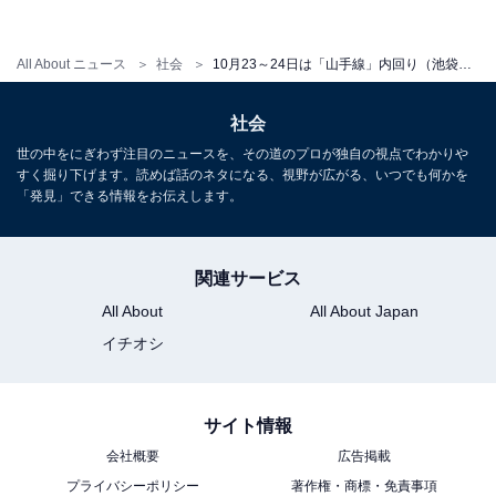
All About ニュース
社会
10月23～24日は「山手線」内回り（池袋～渋谷～大崎）が終日運休！ 土日に東京へ行く人は注意して
社会
世の中をにぎわず注目のニュースを、その道のプロが独自の視点でわかりや
すく掘り下げます。読めば話のネタになる、視野が広がる、いつでも何かを
「発見」できる情報をお伝えします。
関連サービス
All About
All About Japan
イチオシ
サイト情報
会社概要
広告掲載
プライバシーポリシー
著作権・商標・免責事項