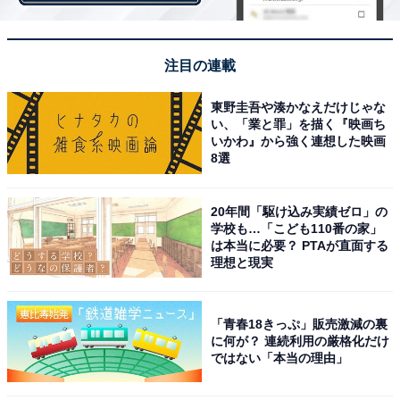
【おすすめ記事】
・
JR東日本、民営化後「初の最終赤字」の衝撃――定時株
注目の連載
主総会で語られたこととは
・
東野圭吾や湊かなえだけじゃな
い、「業と罪」を描く『映画ち
JR東日本の「駅別乗車人員」ランキングに大異変！ 上位
いかわ』から強く連想した映画
だけでなく、23区内の「新駅」も…
8選
・
JR東日本の駅別「乗車人員」ランキング！ 東京23区で
20年間「駆け込み実績ゼロ」の
学校も…「こども110番の家」
利用者が少ないワースト3の駅はどこ？
は本当に必要？ PTAが直面する
・
理想と現実
三大都市圏の「鉄道混雑率」がコロナ禍で激変！ 主要路
線の気になる状況は
「青春18きっぷ」販売激減の裏
・
に何が？ 連続利用の厳格化だけ
20000系との違いは？ 相模鉄道が8両編成の新型車両
ではない「本当の理由」
21000系を運行開始したワケ