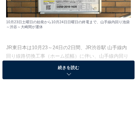
10月23日土曜日の始発から10月24日日曜日の終電まで、山手線内回り池袋
～渋谷～大崎間が運休
JR東日本は10月23～24日の2日間、JR渋谷駅 山手線内
回り線路切換工事（ホーム拡幅）に伴い、山手線内回り
池袋～渋谷～大崎間の全ての列車を終日運休します。
続きを読む
線路切換工事に伴う山手線の運転見合わせとしては、JR
東日本発足後過去最長とのことです。
外回りは本数を減らして運転