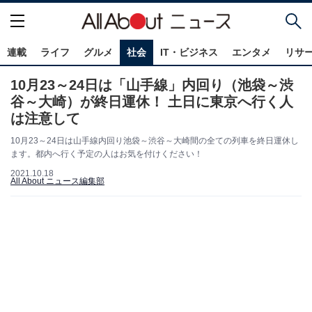
連載
ライフ
グルメ
社会
IT・ビジネス
エンタメ
リサ
10月23～24日は「山手線」内回り（池袋～渋
谷～大崎）が終日運休！ 土日に東京へ行く人
は注意して
10月23～24日は山手線内回り池袋～渋谷～大崎間の全ての列車を終日運休し
ます。都内へ行く予定の人はお気を付けください！
2021.10.18
All About ニュース編集部