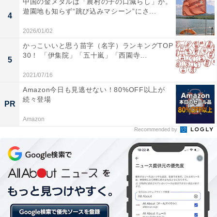
中国の金メダルは「農村の子の口減らし」か。
線、東急大井町線（大井町～自由が丘間）、東急目黒線
遊園地も知らず“跳び込みマシーン”にさ...
4
（目黒～武蔵小杉間）、東急多摩川線全線
2026/01/02
・京浜急行本線（泉岳寺～品川間）
かっこいいと思う苗字（名字）ランキングTOP
30！ 「伊集院」「五十嵐」「西園寺...
5
振替輸送を利用する際は、運休区間の切符、定期券、回
2021/07/16
数券などが必要となります。またICカード乗車券および
Amazon今日も見逃せない！80%OFF以上が
続々登場
ICカード定期券の定期区間外を利用する場合は、振替輸
PR
送は利用できません。
Amazon
Recommended by
10月23～24日に都内へ行く予定の人はお気を付けくださ
い！