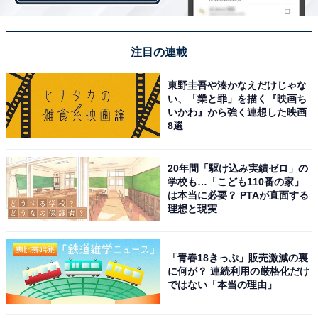
『鬼滅の刃』アニメ第1期で「好きな回」ランキング！ 2
位「柱合会議（第23話）」、1位は？
注目の連載
・
煉獄さん、猗窩座、禰豆子も！ 『鬼滅の刃』の芸能人コ
東野圭吾や湊かなえだけじゃな
スプレにSNS反響
い、「業と罪」を描く『映画ち
いかわ』から強く連想した映画
8選
【関連リンク】
20年間「駆け込み実績ゼロ」の
・
プレスリリース
学校も…「こども110番の家」
は本当に必要？ PTAが直面する
理想と現実
「青春18きっぷ」販売激減の裏
に何が？ 連続利用の厳格化だけ
ではない「本当の理由」