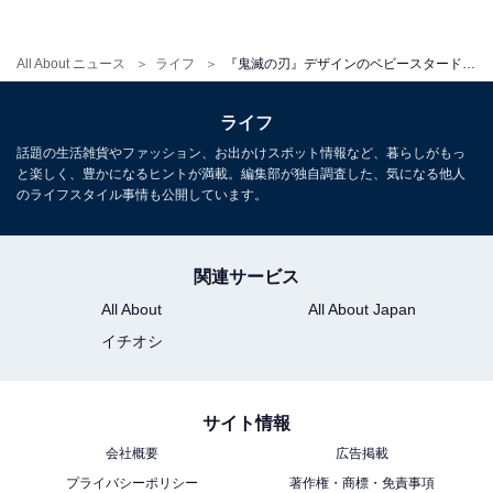
All About ニュース
ライフ
『鬼滅の刃』デザインのベビースタードデカイラーメンが登場！ あの名シーンもパッケージに⁉
ライフ
話題の生活雑貨やファッション、お出かけスポット情報など、暮らしがもっ
と楽しく、豊かになるヒントが満載。編集部が独自調査した、気になる他人
のライフスタイル事情も公開しています。
関連サービス
All About
All About Japan
イチオシ
サイト情報
会社概要
広告掲載
プライバシーポリシー
著作権・商標・免責事項