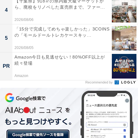
【千葉県】918㎡の県内最大級マーケットか
※煉獄の「煉」は「火+東」、禰豆子の「禰」は「ネ＋
ら、廃校をリノベした直売所まで。ファー...
4
爾」が正しい表記となります
2026/08/06
(c) 吾峠呼世晴／集英社・アニプレックス・ufotable
「15分で完成してめちゃ楽しかった」3COINS
の「モールドールトレカケースキッ...
5
2026/08/05
【おすすめ記事】
Amazon今日も見逃せない！80%OFF以上が
・
続々登場
PR
『鬼滅の刃』好きなキャラクターランキング！ 3位「冨
Amazon
岡義勇」、2位「我妻善逸」、1位は？
Recommended by
・
『鬼滅の刃』の禰豆子を演じてほしい女優ランキング！
「永野芽郁」「浜辺美波」を抑えた圧倒的1位は？
・
『鬼滅の刃』の炭治郎を演じてほしい俳優ランキング！
3位「山崎賢人」、2位「佐藤健」、1位は？
・