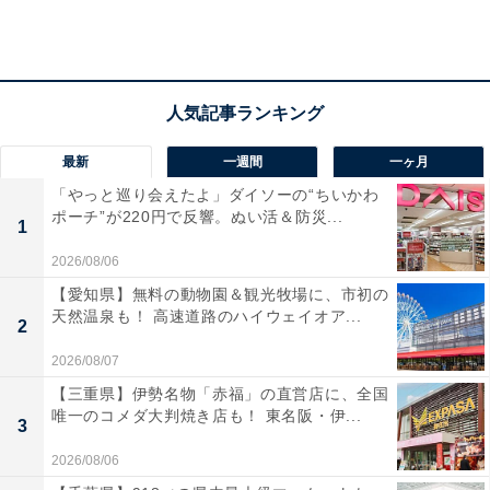
「竈門炭治郎」を中心にしたパッケージデザイン3種類
最新
一週間
一ヶ月
えび天味は、麺にえび粉を練り込み、天つゆ風味の和風
「やっと巡り会えたよ」ダイソーの“ちいかわ
ポーチ”が220円で反響。ぬい活＆防災...
だしの旨味を凝縮したパウダーでえび天の味を再現して
1
います。
2026/08/06
【愛知県】無料の動物園＆観光牧場に、市初の
天然温泉も！ 高速道路のハイウェイオア...
2
こちらのパッケージデザイン3種類は、「竈門禰豆子」
を始めとした、主人公「竈門炭治郎」と近しいキャラク
2026/08/07
ターが中心にデザインされたパッケージになっていま
【三重県】伊勢名物「赤福」の直営店に、全国
唯一のコメダ大判焼き店も！ 東名阪・伊...
す。
3
2026/08/06