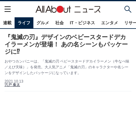
連載
ライフ
グルメ
社会
IT・ビジネス
エンタメ
リサ
『鬼滅の刃』デザインのベビースタードデカ
イラーメンが登場！ あの名シーンもパッケー
ジに⁉
おやつカンパニーは、「鬼滅の刃 ベビースタードデカイラーメン（牛なべ味
／えび天味）」を発売。大人気アニメ「鬼滅の刃」のキャラクターや名シー
ンをデザインしたパッケージになっています。
2021.10.13
宍戸 奏太