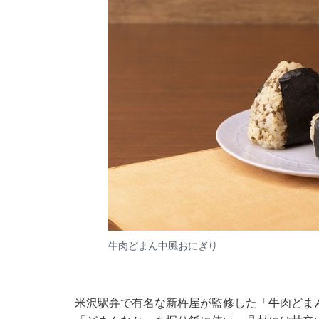
牛肉どまん中風おにぎり
米沢駅弁で有名な新杵屋が監修した「牛肉どま