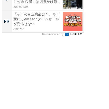
しの湯 桜湯」は源泉かけ流...
賀ゆめ
お...
2026/08/05
2026/08/0
「今日の目玉商品は？」毎日
デノン
変わるAmazonタイムセール
すぎた
PR
PR
が見逃せない
Amazon
デノン
Recommended by