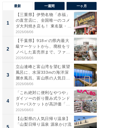
最新
一週間
一ヶ月
【三重県】伊勢名物「赤福」
【兵庫
の直営店に、全国唯一のコメ
ーメン
1
1
ダ大判焼き店も！ 東名阪・
再現した
伊...
道...
2026/08/06
2026/08/0
【千葉県】918㎡の県内最大
【三重
級マーケットから、廃校をリ
「鈴鹿天
2
2
ノベした直売所まで。ファ
は100
ー...
2026/08/06
2026/08/0
立山連峰と富山湾を望む展望
「ミニオ
風呂に、水深333mの海洋深
ッグ！ 
3
3
層水風呂。富山県の人気日
ど、夏限
帰...
2026/08/06
2026/08/0
「これ絶対に便利なやつや」
【埼玉
ダイソーの折り畳み式ランド
「行田天
4
4
リーバスケットが高評価「使
は和の
わ...
が...
2026/08/03
2026/08/0
【山梨県の人気日帰り温泉】
【石川
「山梨日帰り温泉 源泉かけ流
湯】「天
5
5