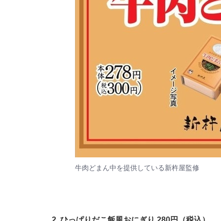
牛肉どまん中を提供している新杵屋監修
2. ひっぱりだこ飯風おにぎり 280円（税込）