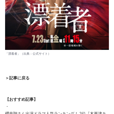
「漂着者」（出典：
公式サイト
）
＞記事に戻る
【おすすめ記事】
・
櫻井翔さん出演ドラマ人気ランキング！ 2位『木更津キ