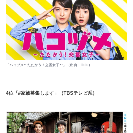
「ハコヅメ〜たたかう！交番女子〜」（出典：
Hulu
）
4位「#家族募集します」（TBSテレビ系）