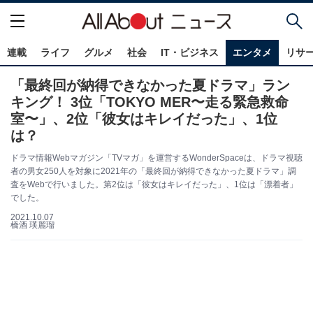
連載
ライフ
グルメ
社会
IT・ビジネス
エンタメ
リサ
「最終回が納得できなかった夏ドラマ」ラン
キング！ 3位「TOKYO MER〜走る緊急救命
室〜」、2位「彼女はキレイだった」、1位
は？
ドラマ情報Webマガジン「TVマガ」を運営するWonderSpaceは、ドラマ視聴
者の男女250人を対象に2021年の「最終回が納得できなかった夏ドラマ」調
査をWebで行いました。第2位は「彼女はキレイだった」、1位は「漂着者」
でした。
2021.10.07
橋酒 瑛麗瑠