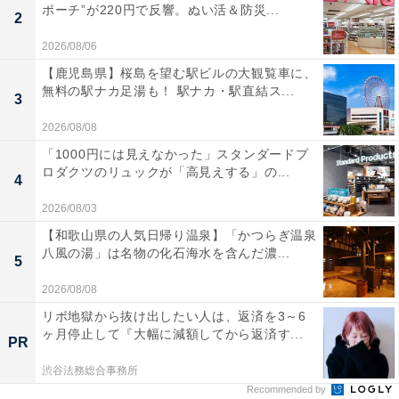
ポーチ”が220円で反響。ぬい活＆防災...
2
2026/08/06
【鹿児島県】桜島を望む駅ビルの大観覧車に、
無料の駅ナカ足湯も！ 駅ナカ・駅直結ス...
3
2026/08/08
「1000円には見えなかった」スタンダードプ
ロダクツのリュックが「高見えする」の...
4
2026/08/03
【和歌山県の人気日帰り温泉】「かつらぎ温泉
八風の湯」は名物の化石海水を含んだ濃...
5
2026/08/08
リボ地獄から抜け出したい人は、返済を3～6
ヶ月停止して『大幅に減額してから返済す...
PR
渋谷法務総合事務所
Recommended by