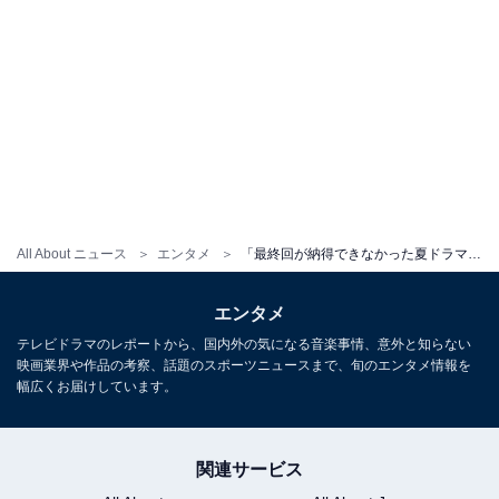
All About ニュース
エンタメ
「最終回が納得できなかった夏ドラマ」ランキング！ 3位「TOKYO MER〜走る緊急救命室〜」、2位「彼女はキレイだった」、1位は？
エンタメ
テレビドラマのレポートから、国内外の気になる音楽事情、意外と知らない
映画業界や作品の考察、話題のスポーツニュースまで、旬のエンタメ情報を
幅広くお届けしています。
関連サービス