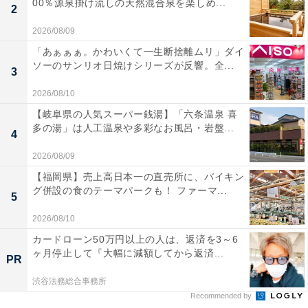
00％源泉掛け流しの天然混合泉を楽しめ...
2
2026/08/09
「あぁぁぁ。かわいくて一生断捨離ムリ」ダイ
ソーのサンリオ日焼けシリーズが反響。全...
3
2026/08/10
【岐阜県の人気スーパー銭湯】「六条温泉 喜
多の湯」は人工温泉や多彩なお風呂・岩盤...
4
2026/08/09
【福岡県】売上高日本一の直売所に、バイキン
グ併設の食のテーマパークも！ ファーマ...
5
2026/08/10
カードローン50万円以上の人は、返済を3～6
ヶ月停止して『大幅に減額してから返済...
PR
渋谷法務総合事務所
Recommended by