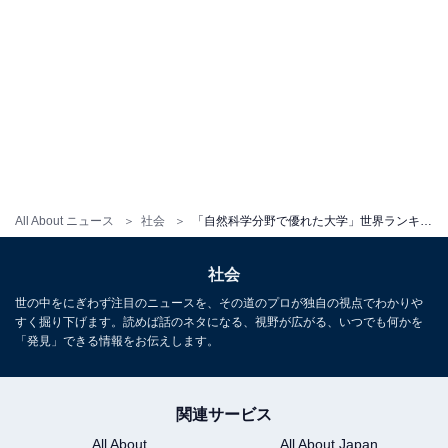
All About ニュース
社会
「自然科学分野で優れた大学」世界ランキング！ 3位「ハーバード大」、2位「スタンフォード大」を抑え1位に輝いたのは？
社会
世の中をにぎわず注目のニュースを、その道のプロが独自の視点でわかりや
すく掘り下げます。読めば話のネタになる、視野が広がる、いつでも何かを
「発見」できる情報をお伝えします。
関連サービス
All About
All About Japan