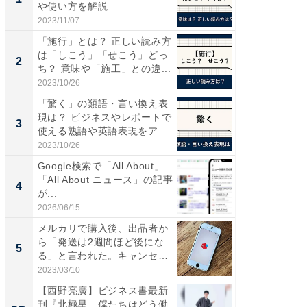
や使い方を解説
らやまし
2023/11/07
2026/08/0
「施行」とは？ 正しい読み方
【西野
は「しこう」「せこう」どっ
を追求
2
PR
ち？ 意味や「施工」との違...
は
2023/10/26
FINCHI o
「驚く」の類語・言い換え表
現は？ ビジネスやレポートで
3
使える熟語や英語表現をア
ナ...
2023/10/26
Google検索で「All About」
「All About ニュース」の記事
4
が...
2026/06/15
メルカリで購入後、出品者か
ら「発送は2週間ほど後にな
5
る」と言われた。キャンセル
で...
2023/03/10
【西野亮廣】ビジネス書最新
刊『北極星 僕たちはどう働