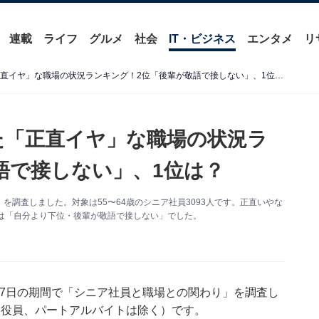
連載
ライフ
グルメ
社会
IT・ビジネス
エンタメ
リ
シニア社員3000人に聞いた「正直イヤ」な職場の状況ランキング！2位「後輩が敬語で接しない」、1位は？
いた「正直イヤ」な職場の状況ラ
語で接しない」、1位は？
調査しました。対象は55〜64歳のシニア社員3093人です。正直いやな
は「自分より下位・後輩が敬語で接しない」でした。
4〜7日の期間で「シニア社員と職場との関わり」を調査し
人（役員、パートアルバイトは除く）です。