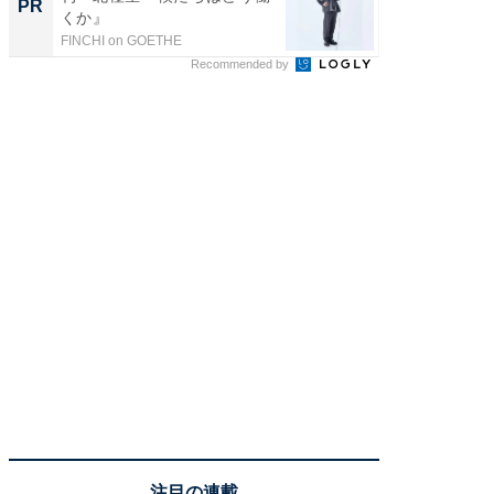
PR
くか』
FINCHI on GOETHE
Recommended by
注目の連載