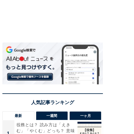
最新
一週間
一ヶ月
役務とは？ 読み方は「えき
“こんな
む」「やくむ」どっち？ 意味
K？ お
1
1