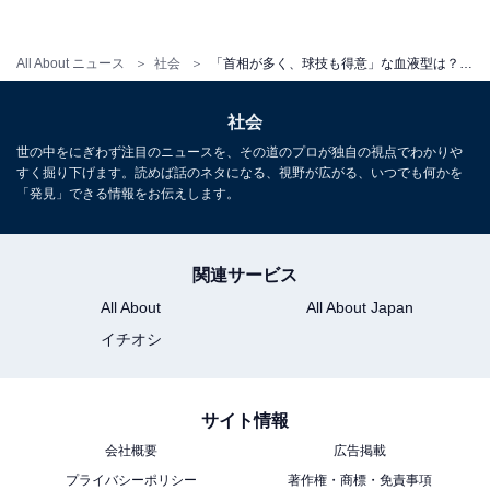
All About ニュース
社会
「首相が多く、球技も得意」な血液型は？ 伊藤美誠選手、石川佳純選手も！「日本人アスリートと政治家の血液型」調査
社会
世の中をにぎわず注目のニュースを、その道のプロが独自の視点でわかりや
すく掘り下げます。読めば話のネタになる、視野が広がる、いつでも何かを
「発見」できる情報をお伝えします。
関連サービス
All About
All About Japan
イチオシ
サイト情報
会社概要
広告掲載
プライバシーポリシー
著作権・商標・免責事項