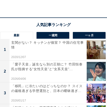
最新
一週間
一ヶ月
玄関がない？ キッチンが個室？ 中国の住宅事
情
1
2020/12/07
「愛子天皇」誕生なら別の王朝に？ 竹田恒泰
氏が指摘する“女性天皇”と“女系天皇”...
2
1998年から2018年の「FIFAワールドカップ代表男子」全選手の血液型
2026/04/06
1998年から2018年の「FIFAワールドカップ代表男子」
「移民」に冷たいのはどっちなのか？ スイス
全選手の血液型を調査した結果、点線で示した棒グラフ
の厳格過ぎる学歴選別と、日本の曖昧過ぎ...
3
が示す、日本人の血液型の平均から予測される人数に対
2026/01/17
して、実際の人数が多く目立ったのは「O型」でした。