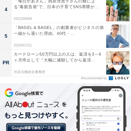
「毎日かあさん」西原理恵子さんの娘によ
る”毒親告発”で、日本の子育てSNS界隈が...
4
参考として、東京2020でめざましい活躍を見せた卓球メ
2022/06/08
ダリストの血液型は、「O型」が 石川佳純選手、伊藤美
「BAGEL & BAGEL」の創業者がビジネスの第
誠選手、宇田幸矢選手、丹羽孝希選手、張本智和選手、
一線から退いた理由。40代・...
平野美宇選手。A型が早田ひな選手、B型が水谷隼選手で
5
した。
2026/07/21
カードローン50万円以上の人は、返済を3～6
ヶ月停止して『大幅に減額してから返済...
【おすすめ記事】
PR
・
血液型の基礎知識…検査法・性格・rhマイナスなど
渋谷法務総合事務所
・
Recommended by
O型は蚊に刺されやすい？蚊に好かれる体質のウソ・ホ
ント
・
東京2020「金メダリスト」印象に残っている選手ランキ
ング！ 2位「水谷隼」、1位は？
・