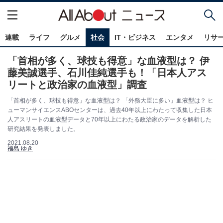
連載
ライフ
グルメ
社会
IT・ビジネス
エンタメ
リサ
「首相が多く、球技も得意」な血液型は？ 伊
藤美誠選手、石川佳純選手も！「日本人アス
リートと政治家の血液型」調査
「首相が多く、球技も得意」な血液型は？ 「外務大臣に多い」血液型は？ ヒ
ューマンサイエンスABOセンターは、過去40年以上にわたって収集した日本
人アスリートの血液型データと70年以上にわたる政治家のデータを解析した
研究結果を発表しました。
2021.08.20
福島 ゆき