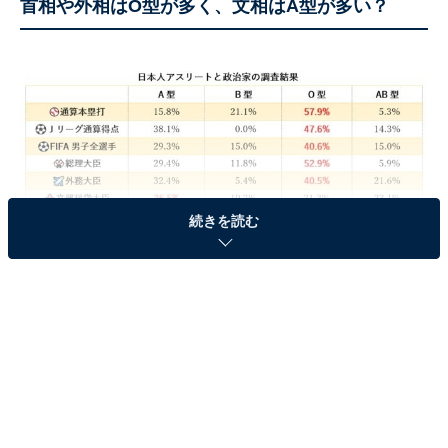
首相や外相はO型が多く、文相はA型が多い？
続きを読む
日本人アスリートと政治家の血液型調査結果
70年以上にわたる政治家のデータを解析した結果では、
総理大臣、外務大臣は「O型」が多いのに対して、文部
科学大臣は「A型」が多いことが確認されました。40年
以上にわたる日本人アスリートのデータを解析した結果
では、野球での通算本塁打、Jリーグ通算得点、FIFAワ
ールドカップ全選手において「O型」が圧倒的に多いこ