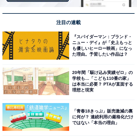
東京2020「銀メダリスト」印象に残っている選手ランキ
ング！ 2位「伊藤美誠」、1位は？
注目の連載
【関連リンク】
『スパイダーマン：ブランド・
・
プレスリリース
ニュー・デイ』が「史上もっと
・
も優しいヒーロー映画」になっ
た理由。予習したい作品は？
Linkage between ABO Blood Type and Occupation:
Evidence from Japanese Politicians and Athletes
（論文）
20年間「駆け込み実績ゼロ」の
学校も…「こども110番の家」
は本当に必要？ PTAが直面する
理想と現実
「青春18きっぷ」販売激減の裏
に何が？ 連続利用の厳格化だけ
ではない「本当の理由」