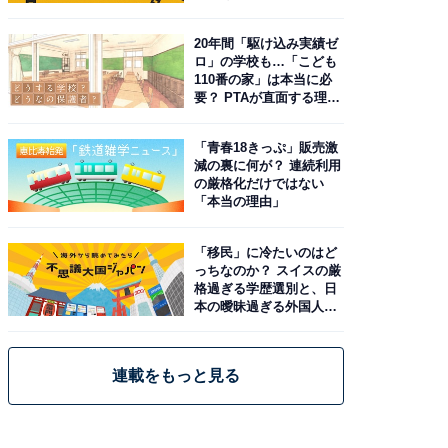
20年間「駆け込み実績ゼ
ロ」の学校も…「こども
110番の家」は本当に必
要？ PTAが直面する理想
と現実
「青春18きっぷ」販売激
減の裏に何が？ 連続利用
の厳格化だけではない
「本当の理由」
「移民」に冷たいのはど
っちなのか？ スイスの厳
格過ぎる学歴選別と、日
本の曖昧過ぎる外国人政
策
連載をもっと見る