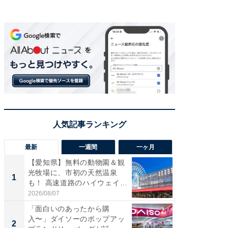
最新
一週間
一ヶ月
【愛知県】無料の動物園＆観
【兵庫
光牧場に、市初の天然温泉
ーメン
1
1
も！ 高速道路のハイウェイオ
再現した
ア...
道...
2026/08/07
2026/08/0
「面白いのあったから購
【三重
入〜」ダイソーのポップアッ
の直営
2
2