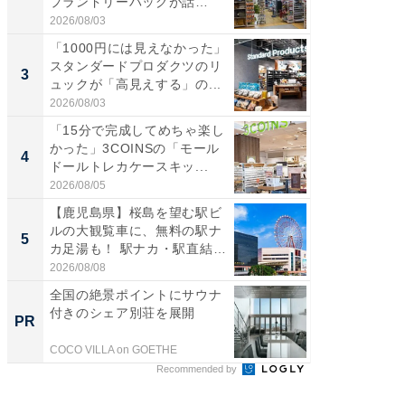
プランドリーバッグが話
ダ大判焼
題。“さま...
伊...
2026/08/03
2026/08/0
「1000円には見えなかった」
【千葉県
スタンダードプロダクツのリ
級マー
3
3
ュックが「高見えする」の...
ノベし
ー...
2026/08/03
2026/08/0
「15分で完成してめちゃ楽し
「100
かった」3COINSの「モール
スタン
4
4
ドールトレカケースキッ...
ュックが
2026/08/05
2026/08/0
【鹿児島県】桜島を望む駅ビ
立山連
ルの大観覧車に、無料の駅ナ
風呂に、
5
5
カ足湯も！ 駅ナカ・駅直結
層水風
ス...
帰...
2026/08/08
2026/08/0
全国の絶景ポイントにサウナ
シェア別荘
付きのシェア別荘を展開
wners
PR
PR
COCO VILLA on GOETHE
COCO VIL
Recommended by