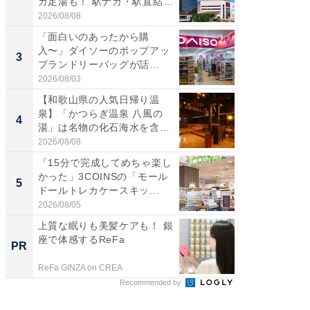
カ足湯も！ 駅ナカ・駅直結
ダ大判焼
ス...
伊...
2026/08/08
2026/08/0
「面白いのあったから購
【千葉県
入〜」ダイソーのポップアッ
級マー
3
3
プランドリーバッグが話
ノベし
題。“さま...
ー...
2026/08/03
2026/08/0
【和歌山県の人気日帰り温
「100
泉】「かつらぎ温泉 八風の
スタン
4
4
湯」は名物の化石海水を含ん
ュックが
だ濃...
2026/08/08
2026/08/0
「15分で完成してめちゃ楽し
立山連
かった」3COINSの「モール
風呂に、
5
5
ドールトレカケースキッ...
層水風
帰...
2026/08/05
2026/08/0
上質な眠りも美髪ケアも！ 銀
シェア別荘
座で体感するReFa
wners
PR
PR
ReFa GINZA on CREA
COCO VIL
Recommended by