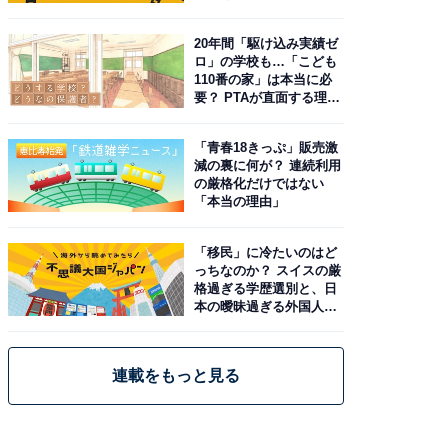
20年間「駆け込み実績ゼ
ロ」の学校も…「こども
110番の家」は本当に必
要？ PTAが直面する理想
と現実
「青春18きっぷ」販売激
減の裏に何が？ 連続利用
の厳格化だけではない
「本当の理由」
「移民」に冷たいのはど
っちなのか？ スイスの厳
格過ぎる学歴選別と、日
本の曖昧過ぎる外国人政
策
連載をもっと見る