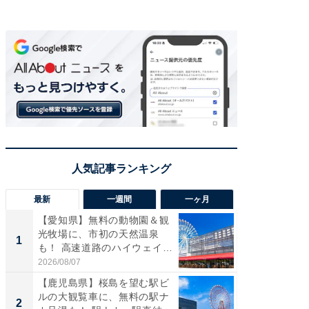
最新
一週間
一ヶ月
【愛知県】無料の動物園＆観
【兵庫
光牧場に、市初の天然温泉
ーメン
1
1
も！ 高速道路のハイウェイオ
再現した
ア...
道...
2026/08/07
2026/08/0
【鹿児島県】桜島を望む駅ビ
【三重
ルの大観覧車に、無料の駅ナ
の直営
2
2