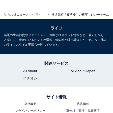
商品名：アラカルトA「オマール海老（ハーフサイズ）
の蒸し煮 白スパイスソース」
All About ニュース
ライフ
横浜元町「霧笛楼」の横濱フレンチをテイクアウトで！ 夏季ならではのお持ち帰り「アラカルト料理」2品を考案
価格：税込3500円
ライフ
話題の生活雑貨やファッション、お出かけスポット情報など、暮らしがもっ
地養鳥もも肉のコンフィ じゃが芋のローストと椎茸のブ
と楽しく、豊かになるヒントが満載。編集部が独自調査した、気になる他人
のライフスタイル事情も公開しています。
ルギニョン風
関連サービス
All About
All About Japan
イチオシ
サイト情報
会社概要
広告掲載
プライバシーポリシー
著作権・商標・免責事項