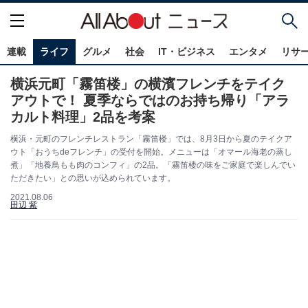
連載
ライフ
グルメ
社会
IT・ビジネス
エンタメ
リサ
横浜元町「霧笛楼」の横濱フレンチをテイク
アウトで！ 夏季ならではのお持ち帰り「アラ
カルト料理」2品を考案
横浜・元町のフレンチレストラン「霧笛楼」では、8月3日から夏のテイクア
ウト「おうちdeフレンチ」の受付を開始。メニューは「オマール海老の蒸し
煮」「地養鳥もも肉のコンフィ」の2品。「霧笛楼の味をご家庭で楽しんでい
ただきたい」との思いが込められています。
2021.08.06
田辺 紫