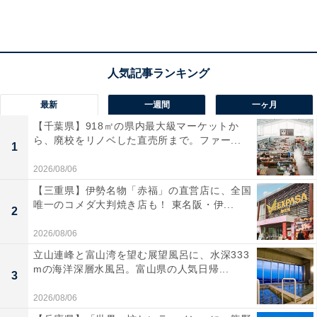
最新
一週間
一ヶ月
【千葉県】918㎡の県内最大級マーケットか
ら、廃校をリノベした直売所まで。ファー...
1
2026/08/06
【三重県】伊勢名物「赤福」の直営店に、全国
霧笛楼の味をお持ち帰り「アラカルト料理」で表
唯一のコメダ大判焼き店も！ 東名阪・伊...
2
現
2026/08/06
立山連峰と富山湾を望む展望風呂に、水深333
今平さんと総料理長の高田裕康さん、スタッフの皆さん
mの海洋深層水風呂。富山県の人気日帰...
3
は「コロナ禍の中、霧笛楼の味をご家庭でもお召し上が
2026/08/06
りいただき、楽しんで元気になっていただきたい」と、