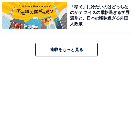
「
オマール海老（ハーフサイズ）の蒸し煮 白スパイスソ
「移民」に冷たいのはどっちな
のか？ スイスの厳格過ぎる学歴
ース
」は、ハーフサイズのオマール海老を蒸し煮にし、
選別と、日本の曖昧過ぎる外国
身はふっくらとしていて旨味が凝縮されています。かか
人政策
っているのは、夏らしい味わいの白スパイスソース。
連載をもっと見る
横浜十日市場・佐藤農園さんのはるみ米と黒米を使った
サフラン風味の炊き込みライス、
白身魚の「霧笛楼・ブ
イヤベース風」
が一皿になっています。
冷製の付け合わせは「
フジーリ（パスタ）のラタトイユ
風ソース 数種類野菜のエチュベ とうもろこしの冷製スー
プ掛け
」。ラタトイユ風ソースやとうもろこしの冷製ス
ープを軽くかき混ぜ、夏野菜と一緒にいただきます。