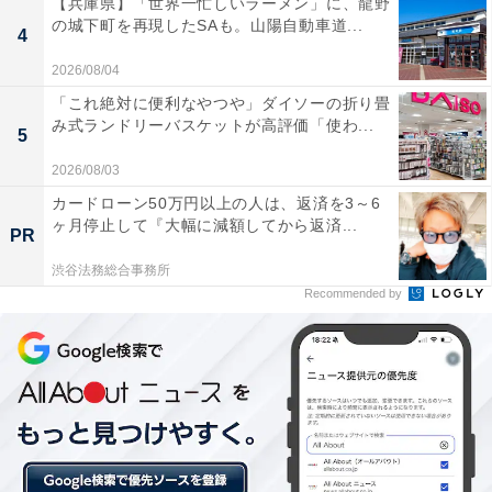
2020年5月から季節を感じられるお持ち帰り料理を提
【兵庫県】「世界一忙しいラーメン」に、龍野
の城下町を再現したSAも。山陽自動車道...
供。付け合わせやソースに至るまで、レストランで提供
4
する料理と同じように丁寧な仕事を施し、試作を重ねて
2026/08/04
メニューを考案しています。
「これ絶対に便利なやつや」ダイソーの折り畳
み式ランドリーバスケットが高評価「使わ...
5
2026/08/03
今夏は、猛暑や残暑の食欲が低下する時期にも相応し
カードローン50万円以上の人は、返済を3～6
い、新たなお持ち帰り「アラカルト料理」として「オマ
ヶ月停止して『大幅に減額してから返済...
PR
ール海老の蒸し煮」「地養鳥もも肉のコンフィ」の2種
類を用意。
渋谷法務総合事務所
Recommended by
メイン料理はレンジで簡単に温めることができ、たくさ
んの横浜野菜を中心とした夏野菜を常温のまま食べられ
るよう、別途付け合わせてあります。いずれもランチタ
イム、ディナータイムでの持ち帰りが可能です。