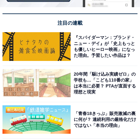
オマール海老（ハーフサイズ）の蒸し煮 白スパイスソー
ス
注目の連載
『スパイダーマン：ブランド・
ニュー・デイ』が「史上もっと
も優しいヒーロー映画」になっ
た理由。予習したい作品は？
20年間「駆け込み実績ゼロ」の
学校も…「こども110番の家」
は本当に必要？ PTAが直面する
理想と現実
「青春18きっぷ」販売激減の裏
に何が？ 連続利用の厳格化だけ
ではない「本当の理由」