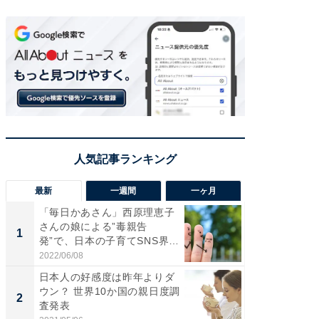
最新
一週間
一ヶ月
「毎日かあさん」西原理恵子
え、一方
さんの娘による”毒親告
円!? 
1
1
発”で、日本の子育てSNS界隈
で実はア
が...
2022/06/08
2026/08/0
日本人の好感度は昨年よりダ
「歩道走
ウン？ 世界10か国の親日度調
ソ・ホ
2
2
査発表
時代に知