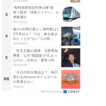
2021/05/06
2026/08/0
“有料座席指定列車の陣”勃
「自転
発？西武「拝島ライナー」 が
たら60
3
3
来春運行
時代に知
2017/11/21
2026/08/0
傘の1年間の落とし物件数は2
GOETH
4万本以上！ では、傘を盗ま
を組み
4
PR
れたことが"ない"人の割...
2021/06/23
FINCHI o
「民主主義の崩壊」兵庫県知
事選、なぜ“陰謀論”が広まっ
5
たのか。日本が「選挙×SN...
2024/11/25
「今日の目玉商品は？」毎日
変わるAmazonタイムセール
PR
が見逃せない
Amazon
Recommended by