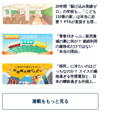
20年間「駆け込み実績ゼ
ロ」の学校も…「こども
110番の家」は本当に必
要？ PTAが直面する理想
と現実
「青春18きっぷ」販売激
減の裏に何が？ 連続利用
の厳格化だけではない
「本当の理由」
「移民」に冷たいのはど
っちなのか？ スイスの厳
格過ぎる学歴選別と、日
本の曖昧過ぎる外国人政
策
連載をもっと見る