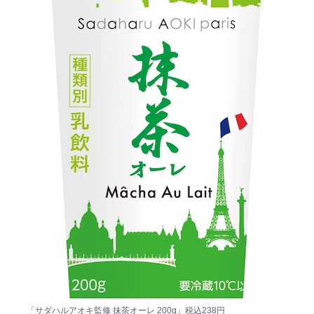
「サダハルアオキ監修 抹茶オーレ 200g」税込238円