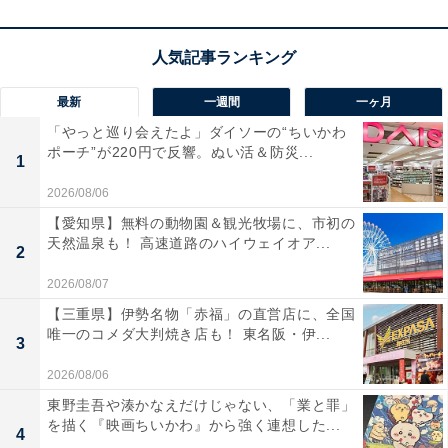
最新
一週間
一ヶ月
「やっと巡り会えたよ」ダイソーの“ちいかわ
ポーチ”が220円で反響。ぬい活＆防災...
1
2026/08/06
【愛知県】無料の動物園＆観光牧場に、市初の
天然温泉も！ 高速道路のハイウェイオア...
2
2026/08/07
【三重県】伊勢名物「赤福」の直営店に、全国
唯一のコメダ大判焼き店も！ 東名阪・伊...
3
2026/08/06
東野圭吾や湊かなえだけじゃない、「業と罪」
を描く『映画ちいかわ』から強く連想した...
4