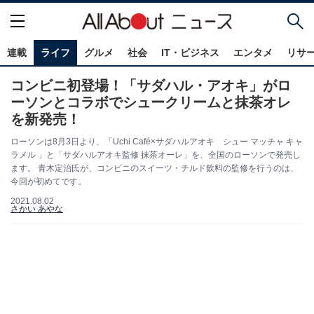
連載
ライフ
グルメ
社会
IT・ビジネス
エンタメ
リサ
コンビニ初登場！「サダハル・アオキ」がロ
ーソンとコラボでシュークリームと抹茶オレ
を新発売！
ローソンは8月3日より、「Uchi Café×サダハルアオキ シュー マッチャ キャ
ラメル 」と「サダハルアオキ監修 抹茶オーレ」を、全国のローソンで発売し
ます。 青木定治氏が、コンビニのスイーツ・チルド飲料の監修を行うのは、
今回が初めてです。
2021.08.02
さかい あやな