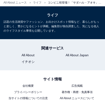
All About ニュース
ライフ
コンビニ初登場！「サダハル・アオキ」がローソンとコラボでシュークリームと抹茶オレを新発売！
ライフ
話題の生活雑貨やファッション、お出かけスポット情報など、暮らしがもっ
と楽しく、豊かになるヒントが満載。編集部が独自調査した、気になる他人
のライフスタイル事情も公開しています。
関連サービス
All About
All About Japan
イチオシ
サイト情報
会社概要
広告掲載
プライバシーポリシー
著作権・商標・免責事項
当サイトの情報についての注意
All About ニュースについて