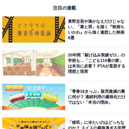
注目の連載
東野圭吾や湊かなえだけじゃな
い、「業と罪」を描く『映画ち
いかわ』から強く連想した映画
8選
20年間「駆け込み実績ゼロ」の
学校も…「こども110番の家」
は本当に必要？ PTAが直面する
理想と現実
「青春18きっぷ」販売激減の裏
に何が？ 連続利用の厳格化だけ
ではない「本当の理由」
「移民」に冷たいのはどっちな
のか？ スイスの厳格過ぎる学歴