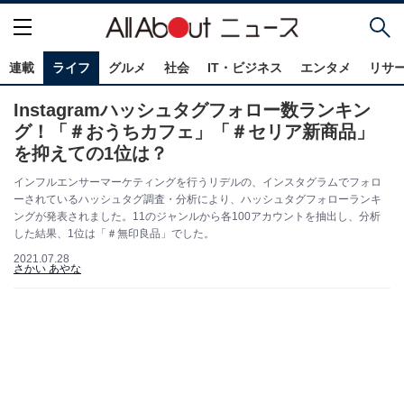
連載
ライフ
グルメ
社会
IT・ビジネス
エンタメ
リサ
Instagramハッシュタグフォロー数ランキン
グ！「＃おうちカフェ」「＃セリア新商品」
を抑えての1位は？
インフルエンサーマーケティングを行うリデルの、インスタグラムでフォロ
ーされているハッシュタグ調査・分析により、ハッシュタグフォローランキ
ングが発表されました。11のジャンルから各100アカウントを抽出し、分析
した結果、1位は「＃無印良品」でした。
2021.07.28
さかい あやな