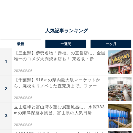
2位：＃簡単レシピ
「＃簡単レシピ」は、投稿数129万件で、主菜・副菜・
スイーツが投稿されており、ファミリー向け・⼀⼈向
最新
一週間
一ヶ月
け・お弁当やダイエットの⽬的別に⼀⽬でわかる投稿が
【三重県】伊勢名物「赤福」の直営店に、全国
⽬⽴っているため、幅広い層からフォローされている結
唯一のコメダ大判焼き店も！ 東名阪・伊...
1
果となりました。
2026/08/06
【千葉県】918㎡の県内最大級マーケットか
ら、廃校をリノベした直売所まで。ファー...
2
2026/08/06
立山連峰と富山湾を望む展望風呂に、水深333
mの海洋深層水風呂。富山県の人気日帰...
3
2026/08/06