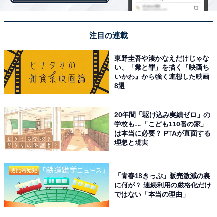
興味関⼼が⾼く、購買⾏動への影響⼒が⾼いと発表され
ました。また、特に⽇本のインスタグラムユーザーは、
他国に⽐べて5倍もハッシュタグ検索を⾏うほど活発に
注目の連載
情報収集していることが分かっています。
東野圭吾や湊かなえだけじゃな
い、「業と罪」を描く『映画ち
＞10位までのランキング結果はこちら
いかわ』から強く連想した映画
8選
【おすすめ記事】
20年間「駆け込み実績ゼロ」の
・
自分が死んだらInstagramアカウントはどうなる？
学校も…「こども110番の家」
・
は本当に必要？ PTAが直面する
理想と現実
若者の新常識!? 連絡先交換はインスタ、親しくなったら
LINE交換
・
「青春18きっぷ」販売激減の裏
インスタ新機能「地図検索」の使い方！ Google マップ
に何が？ 連続利用の厳格化だけ
ではない「本当の理由」
と使い勝手を比較してみた
・
インスタグラムでブロックされているか確認する方法