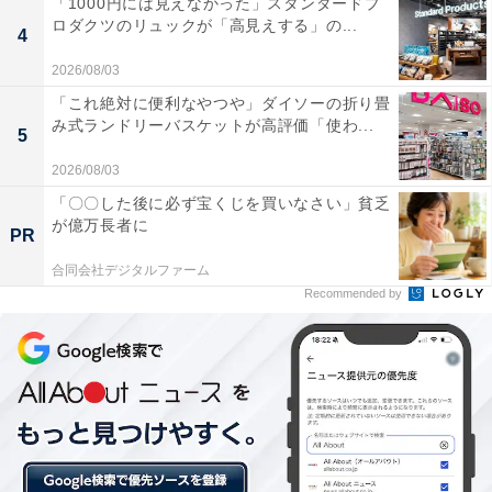
「1000円には見えなかった」スタンダードプ
ロダクツのリュックが「高見えする」の...
4
2026/08/03
「これ絶対に便利なやつや」ダイソーの折り畳
み式ランドリーバスケットが高評価「使わ...
5
2026/08/03
1位：＃無印良品
「〇〇した後に必ず宝くじを買いなさい」貧乏
が億万長者に
「＃無印良品」の投稿数は207万件。インテリア・ファ
PR
ッション・コスメ・⾷品・⽂房具などのジャンルで、年
合同会社デジタルファーム
代・性別・趣向性問わず、幅広くフォローされているこ
Recommended by
とがわかりました。
昨年11⽉に⾏われたFacebook Japan主催の「House of
Instagram（#インスタハウス）」では、インスタグラム
においてユーザーは好きなモノ・ヒトを探しに来るため