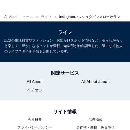
All About ニュース
ライフ
Instagramハッシュタグフォロー数ランキング！「＃おうちカフェ」「＃セリア新商品」を抑えての1位は？
1
2
ライフ
話題の生活雑貨やファッション、お出かけスポット情報など、暮らしがもっ
と楽しく、豊かになるヒントが満載。編集部が独自調査した、気になる他人
のライフスタイル事情も公開しています。
関連サービス
All About
All About Japan
イチオシ
サイト情報
会社概要
広告掲載
プライバシーポリシー
著作権・商標・免責事項