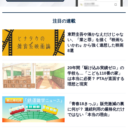
緊急案件はやはり電話でないと、緊急だと伝わらな
く二次被害が起こる可能性がある為。（サービス 32
注目の連載
歳 女性）
東野圭吾や湊かなえだけじゃな
い、「業と罪」を描く『映画ち
いかわ』から強く連想した映画
8選
地方なのでメールやチャットが使いこなせない人が
まだ多数いるため。お客様向けで電話のほうが伝わ
20年間「駆け込み実績ゼロ」の
ることもあるため（自動車・機械 36歳女性）
学校も…「こども110番の家」
は本当に必要？ PTAが直面する
理想と現実
場合によっては必要だと思う人からは、主な連絡手段は
メールやチャットであることがうかがえます。緊急時な
「青春18きっぷ」販売激減の裏
どテキストでやり取りするよりも迅速な対応が求められ
に何が？ 連続利用の厳格化だけ
るときは、電話は必要だといえそうです。
ではない「本当の理由」