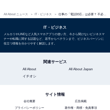
を奪う」という意識が強いようです。相手が別の仕事を
しているとき、急ぎの仕事でない場合は、メールやチャ
All About ニュース
IT・ビジネス
仕事の「電話対応」は必要？ 不必要？ 本当に若者は電話を不要だと思っているのか聞いてみた【268名アンケート】
ットを使用したほうが効率的だという声が寄せられまし
た。
IT・ビジネス
メルカリやLINEなど人気スマホアプリの使い方、今さら聞けないビジネスマ
ナーや転職に関する話題など、若手からベテランまで、ビジネスパーソンに
役立つ情報を分かりやすく解説します。
関連サービス
All About
All About Japan
イチオシ
サイト情報
会社概要
広告掲載
プライバシーポリシー
著作権・商標・免責事項