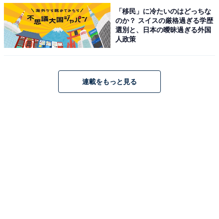
「移民」に冷たいのはどっちな
〇「無駄だと感じる」派
のか？ スイスの厳格過ぎる学歴
選別と、日本の曖昧過ぎる外国
人政策
時間を奪われる感覚がある。メールやチャットだと
短時間で内容がわかるし、後から確認することがで
きる。（食品・飲食 28歳 男性）
連載をもっと見る
私の会社では、基本的に業務のやり取りはメールで
済ませているからです。電話が鳴っても取るのは、
受付の部署なので、電話がかかってきた旨をわざわ
ざ自席まで、伝えてこられてもとっさの来客の対応
が出来ないからです。（IT 38歳 男性）
無駄だと感じる派の人々は、電話によって「相手の時間