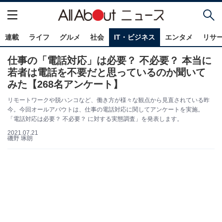
連載
ライフ
グルメ
社会
IT・ビジネス
エンタメ
リサ
仕事の「電話対応」は必要？ 不必要？ 本当に
若者は電話を不要だと思っているのか聞いて
みた【268名アンケート】
リモートワークや脱ハンコなど、働き方が様々な観点から見直されている昨
今。今回オールアバウトは、仕事の電話対応に関してアンケートを実施。
「電話対応は必要？ 不必要？ に対する実態調査」を発表します。
2021.07.21
磯野 琢朗