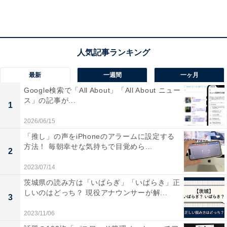
要」と考えている人は約90％に上っています。
＞＞若い世代ほど「無駄だと感じる」割合が多い？世代
別比較がこちら
それぞれの主張をアンケートに寄せられたコメントから
最新
一週間
一ヶ月
紹介します。
Google検索で「All About」「All About ニュー
ス」の記事が...
1
2026/06/15
〇「必要だと思う」派
「推し」の声をiPhoneのアラームに設定する
方法！ 毎朝幸せな気持ちで目覚めら...
2
文字だけのコミュニケーションですと、お互いが必
2023/07/14
要以上に気を使ってしまうと思います。また、文書
茨城県の読み方は「いばらぎ」「いばらき」正
でのやり取りの場合お互いの受け取り方に齟齬が発
しいのはどっち？ 現役アナウンサーが解...
3
生してしまう為何度もやりとりを繰り返すこととな
2023/11/06
り、かえってタイムロスです。言葉やニュアンスで