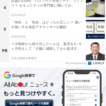
話題の100均「パスワード管理ノート」ってア
伝えられたり感じ取ったりできる部分は必要だと思
リ？ セキュリティの専門家に聞いてみ...
4
います。（金融 48歳 女性）
2021/03/10
「有休」と「有給」はどっちが正しい？ 違い
や使い方を現役アナウンサーが解説
年配の方はメールなどをつかいこなせない。また、
5
伝えることが多い場合は電話の方が早いから（サー
2023/10/26
ビス 45歳 男性）
リボ地獄から抜け出したい人は、返済を3～6
ヶ月停止して『大幅に減額してから返済す...
PR
渋谷法務総合事務所
必要派からは、文字だけでは読み取れないニュアンスを
Recommended by
主張する声が。また、メールを使いこなせない相手がい
るという人にとっては、電話は欠かせないものであるよ
うです。
〇「場合によっては必要だと思う」派