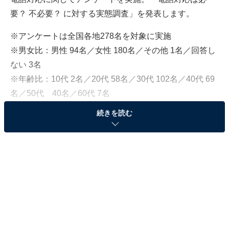
要？ 不必要？ に対する実態調査」を発表します。
※アンケートは全国各地278名を対象に実施
※男女比：男性 94名／女性 180名／その他 1名／回答し
ない 3名
※年齢比：10代 2名／20代 58名／30代 102名／40代 69
名／50代 40名／60代 7名
続きを読む
「無駄だと感じる」は9.4%
全国各地278名を対象に「電話対応は必要だと思います
か？」という質問をした回答結果がこちらです。