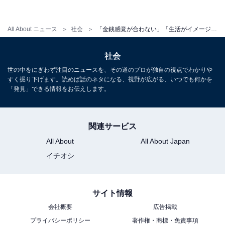
All About ニュース
社会
「金銭感覚が合わない」「生活がイメージできない」恋人との結婚に踏み込めない理由1位は……？
社会
世の中をにぎわず注目のニュースを、その道のプロが独自の視点でわかりや
既婚者が現在のパートナーと結婚した決め手と
すく掘り下げます。読めば話のネタになる、視野が広がる、いつでも何かを
「発見」できる情報をお伝えします。
は？
では、既婚の方が現在のパートナーと結婚した決め手と
関連サービス
は何だったのでしょうか？具体的に伺ってみました。
All About
All About Japan
イチオシ
結婚に至るまで2人以上と交際経験がある既婚男性から
は、「一緒にいて相乗効果ある。安心して生活できる
（30代／会社員／北海道）」「価値観や生活のレベルが
サイト情報
一緒で自分を飾る必要がなかったのが良かった（40代／
会社概要
広告掲載
会社員／埼玉県）」「自分の考え方を変えてくれた人。
プライバシーポリシー
著作権・商標・免責事項