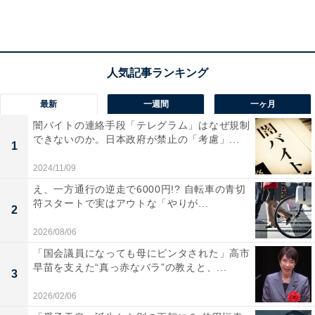
い」と考えている方が半数以上いることがわかった一方
で、悩んでいる方や結婚したくないといった方も一定数
いるようです。
最新
一週間
一ヶ月
闇バイトの連絡手段「テレグラム」はなぜ規制
できないのか。日本政府が禁止の「考慮」...
1
2024/11/09
え、一方通行の逆走で6000円!? 自転車の青切
符スタートで実はアウトな「やりが...
2
2026/08/06
「国会議員になっても母にビンタされた」高市
早苗を支えた“真っ赤なバラ”の教えと、...
3
2026/02/06