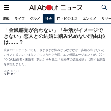
連載
ライフ
グルメ
社会
IT・ビジネス
エンタメ
リサ
「金銭感覚が合わない」「生活がイメージで
きない」恋人との結婚に踏み込めない理由1位
は……？
現在パートナーがいても、さまざまな悩みからなかなか一歩踏み出せないと
いう方も多いのではないでしょうか？今回、エン婚活エージェントが、20～
40代の既婚者・未婚者（男女）を対象に「結婚前の恋愛経験」に関する調査
を実施しました。
2021.07.21
友野 カイ