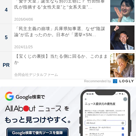
「愛子天皇」誕生なら別の王朝に？ 竹田恒泰
現在のパートナーとの結婚に踏み込めない理由1位
氏が指摘する“女性天皇”と“女系天皇”...
4
は「決め手に欠ける…」
2026/04/06
「民主主義の崩壊」兵庫県知事選、なぜ“陰謀
論”が広まったのか。日本が「選挙×SN...
5
2024/11/25
【宝くじの裏技】当たる側に回るか、このまま
か
PR
合同会社デジタルファーム
Recommended by