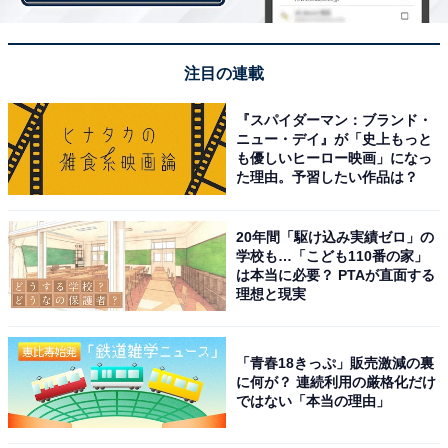
では、結婚したくない、悩んでいる理由は何なのでしょ
うか？
注目の連載
「結婚したくない、悩んでいる理由は何ですか？」と質
『スパイダーマン：ブランド・
ニュー・デイ』が「史上もっと
問したところ、以下のような結果になりました。
も優しいヒーロー映画」になっ
た理由。予習したい作品は？
未婚男性は、最も多かった回答順に「結婚の決め手に欠
ける（44.7％）」「結婚後の生活がイメージできない
20年間「駆け込み実績ゼロ」の
学校も…「こども110番の家」
（36.6％）」「生活（家事・育児）について意見が合わ
は本当に必要？ PTAが直面する
ない（13.8％）「金銭感覚が合わない（12.2％）」など
理想と現実
の意見が。
「青春18きっぷ」販売激減の裏
対する未婚女性も「結婚の決め手に欠ける（40.4％）」
に何が？ 連続利用の厳格化だけ
という理由が1位となり、「結婚後の生活がイメージで
ではない「本当の理由」
きない（29.8％）」「金銭感覚が合わない（21.2％）」