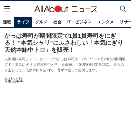
連載
ライフ
グルメ
社会
IT・ビジネス
エンタメ
リサ
かっぱ寿司が期間限定で1貫1貫寿司をにぎ
る！ “本気シャリ”にふさわしい「本気にぎり
天然本鮪中トロ」を販売！
人気回転寿司チェーングループのかっぱ寿司が、7月17日～8月29日の期間限
定で「本気にぎり 天然本鮪中とろ」を販売。「SUPER創業祭2021」最大の
目玉として、天然本鮪を店内で一貫ずつ握って提供します。
2021.07.19
河野 由美子