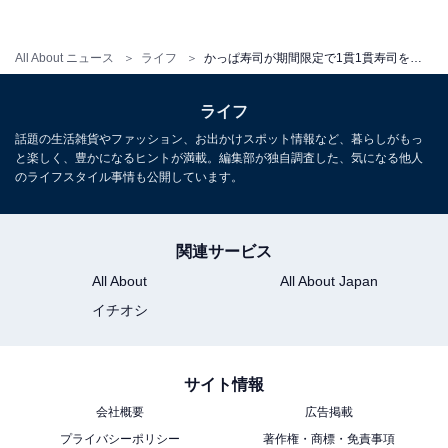
All About ニュース
ライフ
かっぱ寿司が期間限定で1貫1貫寿司をにぎる！ “本気シャリ”にふさわしい「本気にぎり 天然本鮪中トロ」を販売！
ライフ
話題の生活雑貨やファッション、お出かけスポット情報など、暮らしがもっ
と楽しく、豊かになるヒントが満載。編集部が独自調査した、気になる他人
のライフスタイル事情も公開しています。
回転すしチェーン初の店内握りやこだわりの醤油
など「本気」ポイントがたっぷり
関連サービス
All About
All About Japan
イチオシ
サイト情報
会社概要
広告掲載
プライバシーポリシー
著作権・商標・免責事項