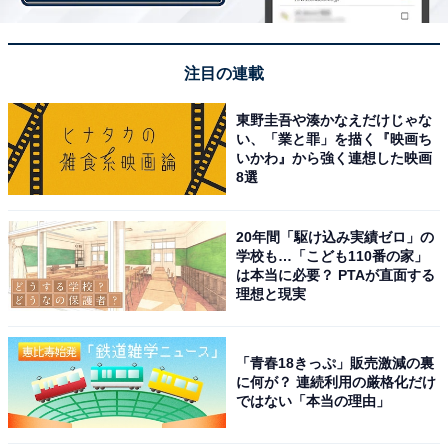
注目の連載
東野圭吾や湊かなえだけじゃな
い、「業と罪」を描く『映画ち
いかわ』から強く連想した映画
8選
20年間「駆け込み実績ゼロ」の
学校も…「こども110番の家」
は本当に必要？ PTAが直面する
理想と現実
すし職人から直接極意を伝授する「職人研修」
「青春18きっぷ」販売激減の裏
かっぱ寿司では、どの店舗でも同じクオリティで『本気
に何が？ 連続利用の厳格化だけ
にぎり 天然本鮪中とろ』を提供するため、寿司職人がか
ではない「本当の理由」
っぱ寿司の店長へ寿司の極意を直伝する「職人研修」を