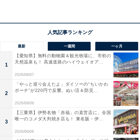
最新
一週間
一ヶ月
かっぱ寿司の鮪の番人・鬼の星野（バンノウ水産）が厳しく審査
【愛知県】無料の動物園＆観光牧場に、市初の
天然温泉も！ 高速道路のハイウェイオア...
1
かっぱ寿司で提供している全ての鮪は、鮪一筋20年以上
2026/08/07
を誇るバンノウ水産“鬼の星野”こと星野秀一さんが厳し
「やっと巡り会えたよ」ダイソーの“ちいかわ
くチェック。鮪の王様と呼ばれる「本鮪」の中でも、身
ポーチ”が220円で反響。ぬい活＆防災...
2
の締まりと味わいが深い「天然もの」を仕入れるのだと
2026/08/06
か。
【三重県】伊勢名物「赤福」の直営店に、全国
唯一のコメダ大判焼き店も！ 東名阪・伊...
妥協一切なしの鮪のプロ・星野さんが、色目や脂のりな
3
ど“本気にぎり”に最適なものを審査し、クリアした本鮪
2026/08/06
だけを使用します。