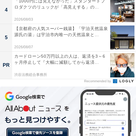
「1000円には見えなかった」スタンダードプ
ロダクツのリュックが「高見えする」の...
4
2026/08/03
【京都府の人気スーパー銭湯】「宇治天然温泉
源氏の湯」は宇治市内唯一の天然温泉と...
5
2026/08/07
カードローン50万円以上の人は、返済を3～6
ヶ月停止して『大幅に減額してから返済...
PR
渋谷法務総合事務所
Recommended by
高級寿司屋の職人から「職人研修」を受けた認定
証授与者だけが“本気にぎり”を提供