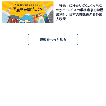
実施。「うまい！」品質のお寿司になるために切りつけ
「移民」に冷たいのはどっちな
の角度や向きのポイントを学び、実技チェックに合格し
のか？ スイスの厳格過ぎる学歴
選別と、日本の曖昧過ぎる外国
て認定証を授与された者だけが“本気にぎり”を提供する
人政策
ことができるシステムです。
いっそう華やかに美しく仕上がるよう、『本気にぎり 天
連載をもっと見る
然本鮪中とろ』には“飾り包丁”を施します。飾り包丁を
一本一本入れることで、中とろの脂にはじかれることな
く醤油がシャリとネタになじんで、心地よくほぐれるの
だそうです。