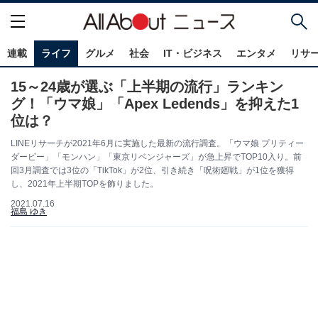
連載
ライフ
グルメ
社会
IT・ビジネス
エンタメ
リサ
15～24歳が選ぶ「上半期の流行」ランキン
グ！「ウマ娘」「Apex Ledends」を抑えた1
位は？
LINEリサーチが2021年6月に実施した最新の流行調査。「ウマ娘 プリティー
ダービー」「モンハン」「東京リベンジャーズ」が急上昇でTOP10入り。前
回3月調査では3位の「TikTok」が2位、引き続き「呪術廻戦」が1位を獲得
し、2021年上半期TOPを飾りました。
2021.07.16
福島 ゆき