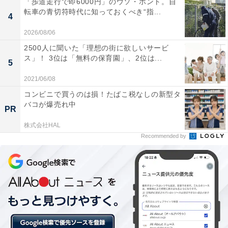
「歩道走行で即6000円」のウソ・ホント。自
転車の青切符時代に知っておくべき“指...
4
2026/08/06
2500人に聞いた「理想の街に欲しいサービ
ス」！ 3位は「無料の保育園」、2位は...
5
2021/06/08
コンビニで買うのは損！たばこ税なしの新型タ
バコが爆売れ中
PR
株式会社HAL
Recommended by
家飲み需要で高まるビールの支出額
以下のグラフは過去10年間の札幌市のビールの年間支出
金額（一世帯当たり）。若者を中心とするビール離れが