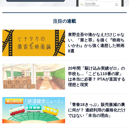
顕著といわれていますが、家飲み需要によって自宅で飲
むビールの支出額は2019年と比べ大きく増額していま
す。
注目の連載
東野圭吾や湊かなえだけじゃな
い、「業と罪」を描く『映画ち
いかわ』から強く連想した映画
8選
20年間「駆け込み実績ゼロ」の
学校も…「こども110番の家」
は本当に必要？ PTAが直面する
理想と現実
「青春18きっぷ」販売激減の裏
に何が？ 連続利用の厳格化だけ
ではない「本当の理由」
キリンの家庭用ビールサーバーやアサヒスーパードライ