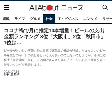
連載
ライフ
グルメ
社会
IT・ビジネス
エンタメ
リサ
コロナ禍で月に推定10本増量！ビールの支出
金額ランキング 3位「大阪市」2位「秋田市」
1位は…
ビールがおいしい季節。外出自粛で家飲みの機会が増え、ちょっといいビー
ルを飲むのが一日の楽しみという人も多いのではないでしょうか。今回は総
務省「家計調査」から、2020年の1人当たりの「ビール」の支出金額が多い
街ランキングを発表します。
2021.07.16
外村 亜希子