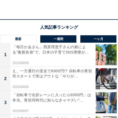
4位：川崎市 1万2944円
5位：大津市 1万2918円
＞＞あなたの住む街は何位？全ランキングはコチラ！
最新
一週間
一ヶ月
2020年の年間支出金額ランキング1位は札幌市で、一世
「毎日かあさん」西原理恵子さんの娘によ
帯当たり1万8269円。日本4大ビールメーカーの一つ「サ
る”毒親告発”で、日本の子育てSNS界隈が...
1
ッポロビール」のお膝元とあって、納得の結果になりま
2022/06/08
した。
え、一方通行の逆走で6000円!? 自転車の青切
符スタートで実はアウトな「やりが...
2
3位以下と差をつけて2位となった秋田市も酒豪が多い街
のイメージ。「家計調査」から同様に算出した清酒の一
2026/08/06
世帯当たりの年間支出金額ではダントツの1位となりま
「自転車で右折レーンに入ったら6000円」は
本当。青切符時代に知らなきゃマズい“...
した。
3
2026/08/07