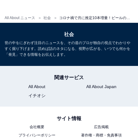
1
2
All About ニュース
社会
コロナ禍で月に推定10本増量！ビールの支出金額ランキング 3位「大阪市」2位「秋田市」1位は…
社会
世の中をにぎわず注目のニュースを、その道のプロが独自の視点でわかりや
すく掘り下げます。読めば話のネタになる、視野が広がる、いつでも何かを
「発見」できる情報をお伝えします。
関連サービス
All About
All About Japan
イチオシ
サイト情報
会社概要
広告掲載
プライバシーポリシー
著作権・商標・免責事項