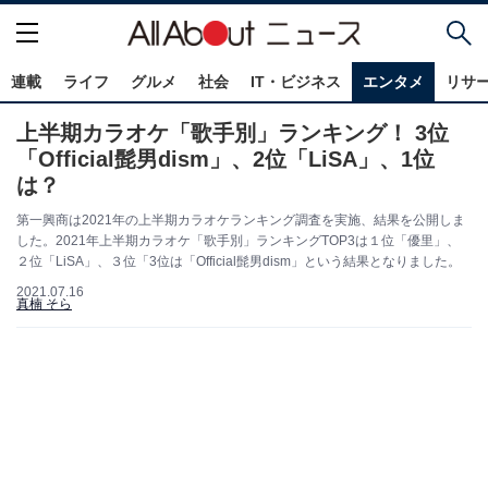
連載
ライフ
グルメ
社会
IT・ビジネス
エンタメ
リサ
上半期カラオケ「歌手別」ランキング！ 3位
「Official髭男dism」、2位「LiSA」、1位
は？
第一興商は2021年の上半期カラオケランキング調査を実施、結果を公開しま
した。2021年上半期カラオケ「歌手別」ランキングTOP3は１位「優里」、
２位「LiSA」、３位「3位は「Official髭男dism」という結果となりました。
2021.07.16
真楠 そら