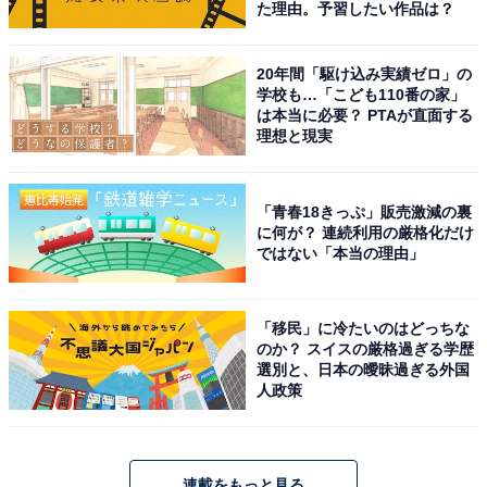
た理由。予習したい作品は？
20年間「駆け込み実績ゼロ」の
学校も…「こども110番の家」
は本当に必要？ PTAが直面する
理想と現実
「青春18きっぷ」販売激減の裏
に何が？ 連続利用の厳格化だけ
ではない「本当の理由」
「移民」に冷たいのはどっちな
のか？ スイスの厳格過ぎる学歴
選別と、日本の曖昧過ぎる外国
人政策
連載をもっと見る