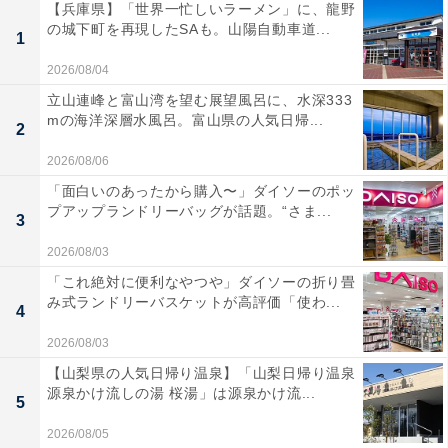
【兵庫県】「世界一忙しいラーメン」に、龍野
の城下町を再現したSAも。山陽自動車道...
1
2026/08/04
立山連峰と富山湾を望む展望風呂に、水深333
mの海洋深層水風呂。富山県の人気日帰...
2
2026/08/06
「面白いのあったから購入〜」ダイソーのポッ
プアップランドリーバッグが話題。“さま...
3
2026/08/03
「これ絶対に便利なやつや」ダイソーの折り畳
み式ランドリーバスケットが高評価「使わ...
4
2026/08/03
【山梨県の人気日帰り温泉】「山梨日帰り温泉
源泉かけ流しの湯 桜湯」は源泉かけ流...
5
2026/08/05