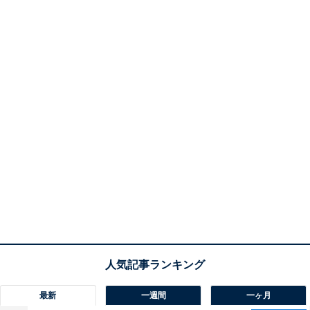
最新
一週間
一ヶ月