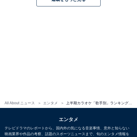
All About ニュース
エンタメ
上半期カラオケ「歌手別」ランキング！ 3位「Official髭男dism」、2位「LiSA」、1位は？
エンタメ
テレビドラマのレポートから、国内外の気になる音楽事情、意外と知らない
映画業界や作品の考察、話題のスポーツニュースまで、旬のエンタメ情報を