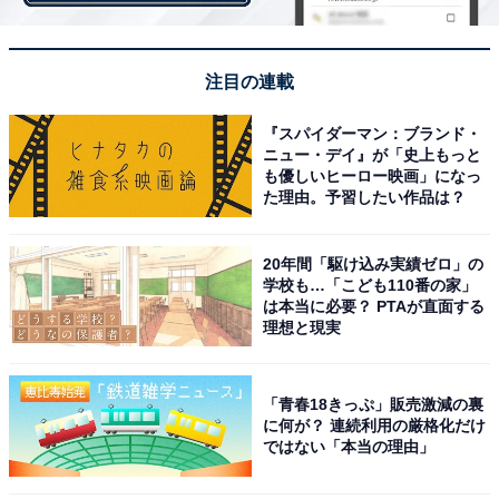
している転職フェアで、なんとなく会社の雰囲気を感じ
られた人も多いようです。
注目の連載
5位は「気軽に参加できる」。「少し気になっていて応
『スパイダーマン：ブランド・
募するか迷っている、という会社があれば、気軽に話を
ニュー・デイ』が「史上もっと
も優しいヒーロー映画」になっ
聞きに行ける（女性、22歳のときに参加）」「面接時に
た理由。予習したい作品は？
聞きづらいことでも、イベントなら気軽に質問できた
（男性、41歳のときに参加）」など、採用面接とは違う
20年間「駆け込み実績ゼロ」の
気軽な雰囲気で話しやすい、などのメリットが挙げられ
学校も…「こども110番の家」
は本当に必要？ PTAが直面する
ました。
理想と現実
【おすすめ記事】
・
「青春18きっぷ」販売激減の裏
に何が？ 連続利用の厳格化だけ
2回目以降の転職は不利？ デメリット2位「長続きしない
ではない「本当の理由」
と思われる」、1位は？
・