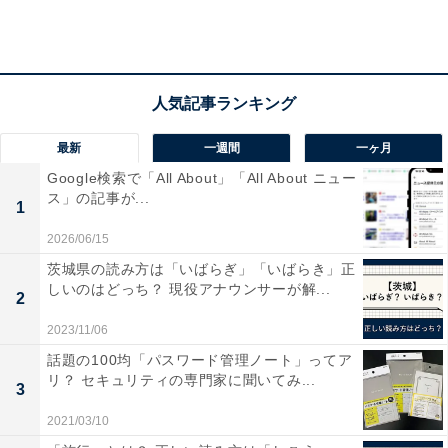
ことをメリットに挙げた人も目立ちました。
3位は「視野が広がる」。「自分の知らなかった企業や
興味のなかった企業の話も聞けて、視野が広がる（女
性、25歳のときに参加）」「知らない企業をたくさん知
最新
一週間
一ヶ月
って勉強になった（男性、30歳のときに参加）」など、
Google検索で「All About」「All About ニュー
「知らなかった優良企業があると知った」「あまり興味
ス」の記事が...
1
のなかった企業の魅力に気づいた」「最初の就活時に見
2026/06/15
落としていた企業を知った」といった回答が多数寄せら
茨城県の読み方は「いばらぎ」「いばらき」正
れました。
しいのはどっち？ 現役アナウンサーが解...
2
2023/11/06
話題の100均「パスワード管理ノート」ってア
リ？ セキュリティの専門家に聞いてみ...
3
2021/03/10