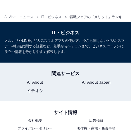
All About ニュース
IT・ビジネス
転職フェアの「メリット」ランキング！ 3位は「視野が広がる」、2位「企業の生の声が聞ける」、1位は？
IT・ビジネス
メルカリやLINEなど人気スマホアプリの使い方、今さら聞けないビジネスマ
ナーや転職に関する話題など、若手からベテランまで、ビジネスパーソンに
役立つ情報を分かりやすく解説します。
1
2
関連サービス
All About
All About Japan
イチオシ
サイト情報
会社概要
広告掲載
プライバシーポリシー
著作権・商標・免責事項