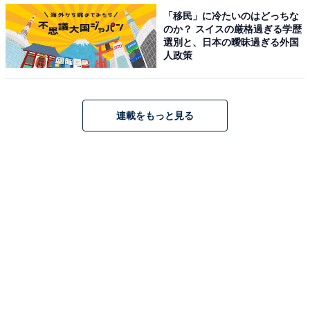
「移民」に冷たいのはどっちな
転職の面接でされた質問ランキング！ 2位は「志望動
のか？ スイスの厳格過ぎる学歴
機」、1位は？
選別と、日本の曖昧過ぎる外国
・
人政策
転職が決まらない理由ランキング！ 2位は「年齢が高
い」、1位は……？
・
連載をもっと見る
「転職したい企業」ランキング！ 2位「グーグル」、1位
はコロナ禍でも安定の…？
【関連リンク】
・
Biz Hits