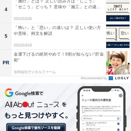
「施行」とは？ 正しい読み方は「しこう」
「せこう」どっち？ 意味や「施工」との違...
4
2023/10/26
「怖い」と「恐い」の違いは？ 正しい使い方
や意味、例文を解説
5
2023/10/16
金運下げるの絶対やめて！9割が知らない“貯金
術”
PR
転職フェアならではの雰囲気や気軽さをメリット
合同会社デジタルファーム
に挙げる人も
Recommended by
4位と5位は僅差でしたが、4位の「社風がわかる」で
は、「会社によってカラーが違うので、社員の雰囲気や
社員同士の何気ないやりとりが参考になった（男性、26
歳のときに参加）」「どんな雰囲気の人と一緒に働くこ
とになるのかイメージしやすかった（女性、30歳のとき
に参加）」など、採用担当者などその企業の社員が参加