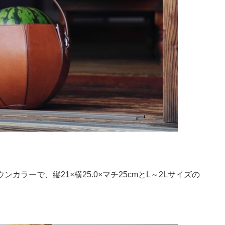
ラーで、縦21×横25.0×マチ25cmとL～2Lサイズの