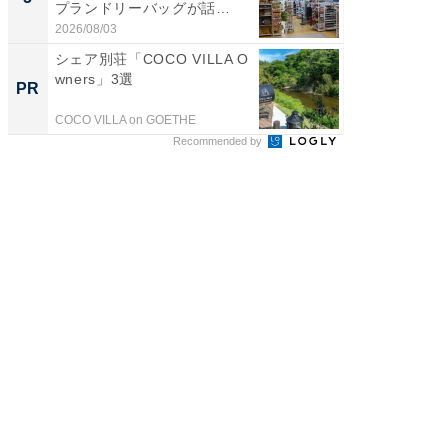
プランドリーバッグが話
リーバ
題。“さま...
わ...
2026/08/03
2026/08/0
シェア別荘「COCO VILLA O
シェア別荘
wners」3選
wners
PR
PR
COCO VILLA on GOETHE
COCO VIL
Recommended by