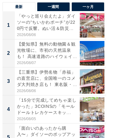
最新
一週間
一ヶ月
「やっと巡り会えたよ」ダイ
【兵庫
ソーの“ちいかわポーチ”が22
ーメン
1
1
0円で反響。ぬい活＆防災...
再現した
道...
2026/08/06
2026/08/0
【愛知県】無料の動物園＆観
【三重
光牧場に、市初の天然温泉
の直営
2
2
も！ 高速道路のハイウェイオ
ダ大判焼
ア...
伊...
2026/08/07
2026/08/0
【三重県】伊勢名物「赤福」
【千葉県
の直営店に、全国唯一のコメ
級マー
3
3
ダ大判焼き店も！ 東名阪・
ノベし
伊...
ー...
2026/08/06
2026/08/0
「15分で完成してめちゃ楽し
立山連
かった」3COINSの「モール
風呂に、
4
4
ドールトレカケースキッ...
層水風
帰...
2026/08/05
2026/08/0
「面白いのあったから購
「これ
入〜」ダイソーのポップアッ
ダイソ
5
5