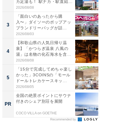
カ足湯も！ 駅ナカ・駅直結
ダ大判焼
ス...
伊...
2026/08/08
2026/08/0
「面白いのあったから購
【千葉県
入〜」ダイソーのポップアッ
級マー
3
3
プランドリーバッグが話
ノベし
題。“さま...
ー...
2026/08/03
2026/08/0
【和歌山県の人気日帰り温
「100
泉】「かつらぎ温泉 八風の
スタン
4
4
湯」は名物の化石海水を含ん
ュックが
だ濃...
2026/08/08
2026/08/0
「15分で完成してめちゃ楽し
立山連
かった」3COINSの「モール
風呂に、
5
5
ドールトレカケースキッ...
層水風
帰...
2026/08/05
2026/08/0
全国の絶景ポイントにサウナ
全国の
付きのシェア別荘を展開
付きの
PR
PR
COCO VILLA on GOETHE
COCO VIL
Recommended by