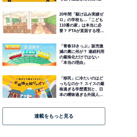
20年間「駆け込み実績ゼ
ロ」の学校も…「こども
110番の家」は本当に必
要？ PTAが直面する理想
と現実
「青春18きっぷ」販売激
減の裏に何が？ 連続利用
の厳格化だけではない
「本当の理由」
「移民」に冷たいのはど
っちなのか？ スイスの厳
格過ぎる学歴選別と、日
本の曖昧過ぎる外国人政
策
連載をもっと見る