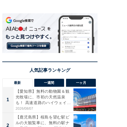
最新
一週間
一ヶ月
【愛知県】無料の動物園＆観
【兵庫
光牧場に、市初の天然温泉
ーメン
1
1
も！ 高速道路のハイウェイオ
再現した
ア...
道...
2026/08/07
2026/08/0
【鹿児島県】桜島を望む駅ビ
【三重
ルの大観覧車に、無料の駅ナ
の直営
2
2