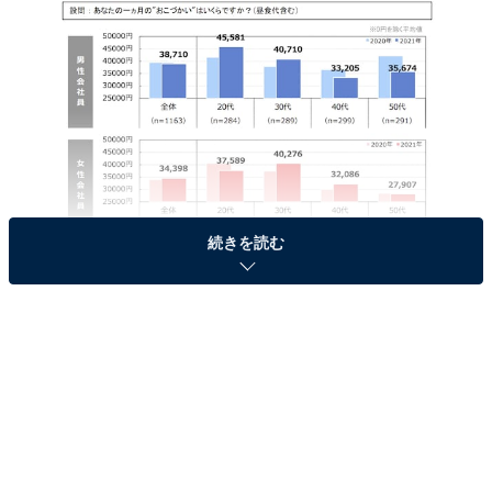
続きを読む
男女別お小遣い平均値
2021年の男女別お小遣い平均値は、男性が3万8710円で
20年調査より709円減。年代別で比較すると、20代が4万
5581円、次いで30代が4万710円、40〜50代は3万円前半
から半ばと世代間で開きがあります。