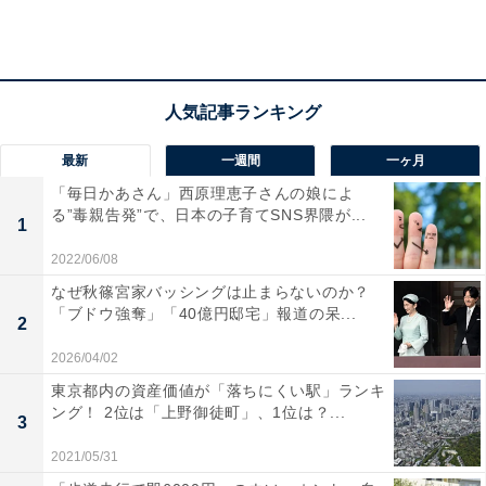
最新
一週間
一ヶ月
「毎日かあさん」西原理恵子さんの娘によ
る”毒親告発”で、日本の子育てSNS界隈が...
「飲み代」「昼食代」が減った人が多数
1
2022/06/08
2020年と比較して、お小遣いに「変化なし」と答えた人
なぜ秋篠宮家バッシングは止まらないのか？
が全体の8割。一方で、増減があった人をみてみると
「ブドウ強奪」「40億円邸宅」報道の呆...
2
「アップした」が男性6.4%、女性4.2％、「ダウンし
2026/04/02
た」が男性13.3％、女性17.6％と、お小遣いが減ってし
東京都内の資産価値が「落ちにくい駅」ランキ
まった人の方が倍以上多かったようです。
ング！ 2位は「上野御徒町」、1位は？...
3
2021/05/31
増えた理由には「副業や投資を始めた」や「外出自粛に