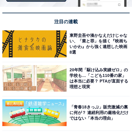
注目の連載
【おすすめ記事】
・
東野圭吾や湊かなえだけじゃな
30～50代既婚者の「世帯年収」や「貯蓄額」は？ 500人
い、「業と罪」を描く『映画ち
いかわ』から強く連想した映画
に調査
8選
・
若者の1カ月のお金の使い道「貯金」が2位に！ 平均貯金
20年間「駆け込み実績ゼロ」の
額は？
学校も…「こども110番の家」
は本当に必要？ PTAが直面する
・
理想と現実
貯金額「1000万円以上」の割合は？ 30〜40代子育て世
帯のリアルなお金事情
・
これだけはやめて！ お金が貯まらない人の習慣5つ
「青春18きっぷ」販売激減の裏
に何が？ 連続利用の厳格化だけ
ではない「本当の理由」
【関連リンク】
・
プレスリリース