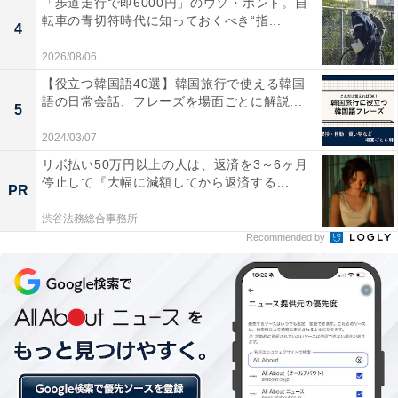
「歩道走行で即6000円」のウソ・ホント。自
より外食費が減った」「交通費が減った」、一方で減っ
転車の青切符時代に知っておくべき“指...
4
た理由には「子供の教育費がかかるようになった」「生
2026/08/06
活費（光熱費など）が増えた」「本業の収入が減った」
【役立つ韓国語40選】韓国旅行で使える韓国
といったように、新型コロナの影響と思われる項目が目
語の日常会話、フレーズを場面ごとに解説...
5
立ちました。
2024/03/07
リボ払い50万円以上の人は、返済を3～6ヶ月
細かなお金の使い道をみると、昼食代は、男性全体で5%
停止して『大幅に減額してから返済する...
PR
増、16.5%減、女性全体で4.5％増、24.8%減、飲み代
渋谷法務総合事務所
は、男性全体で5.4%増、43.2%減、女性全体で5.2%増、
Recommended by
52.8%減という結果となりました。
生活の「支出」と「お小遣い」の定義は人それぞれです
が、新型コロナがさまざまな面で影響するなか、日常の
お金の使い道も柔軟に対応している様子がうかがえま
す。