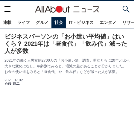
連載
ライフ
グルメ
社会
IT・ビジネス
エンタメ
リサ
ビジネスパーソンの「お小遣い平均値」はい
くら？ 2021年は「昼食代」「飲み代」減った
人が多数
2021年の働く人男女約2700人の「お小遣い額」調査。男女ともに20年と比べ
大きな変化はなし。年齢別でみると、増減の差があることが分かりました。
お金の使い道をみると「昼食代」や「飲み代」などが減った人が多数。
2021.07.02
斉藤 雄二