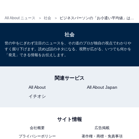
1
2
All About ニュース
社会
ビジネスパーソンの「お小遣い平均値」はいくら？ 2021年は「昼食代」「飲み代」減った人が多数
社会
世の中をにぎわず注目のニュースを、その道のプロが独自の視点でわかりや
すく掘り下げます。読めば話のネタになる、視野が広がる、いつでも何かを
「発見」できる情報をお伝えします。
関連サービス
All About
All About Japan
イチオシ
サイト情報
会社概要
広告掲載
プライバシーポリシー
著作権・商標・免責事項