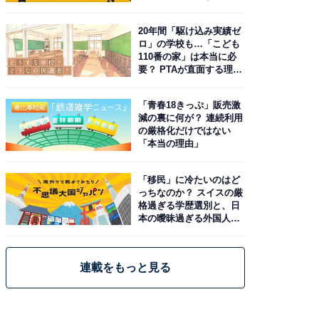
由。予習したい作品は？
20年間「駆け込み実績ゼ
ロ」の学校も…「こども
110番の家」は本当に必
要？ PTAが直面する理想
と現実
「青春18きっぷ」販売激
減の裏に何が？ 連続利用
の厳格化だけではない
「本当の理由」
「移民」に冷たいのはど
っちなのか？ スイスの厳
格過ぎる学歴選別と、日
本の曖昧過ぎる外国人政
策
連載をもっと見る