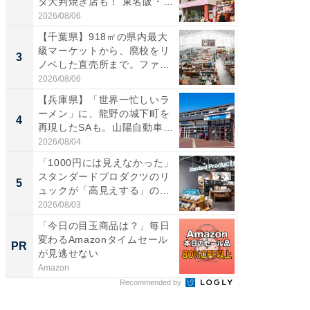
ダ大判焼き店も！ 東名阪・
は100
伊...
2026/08/06
2026/08/0
【千葉県】918㎡の県内最大
ステラ
級マーケットから、廃校をリ
詰め放題
3
3
ノベした直売所まで。ファ
00円で「
ー...
2026/08/06
2026/08/0
【兵庫県】「世界一忙しいラ
「ミニオ
ーメン」に、龍野の城下町を
ッグ！ 
4
4
再現したSAも。山陽自動車
ど、夏限
道...
2026/08/04
2026/08/0
「1000円には見えなかった」
【埼玉
スタンダードプロダクツのリ
「行田天
5
5
ュックが「高見えする」の...
は和の
が...
2026/08/03
2026/08/0
「今日の目玉商品は？」毎日
「じぃ
変わるAmazonタイムセール
い！」
PR
PR
が見逃せない
家
Amazon
株式会社
Recommended by