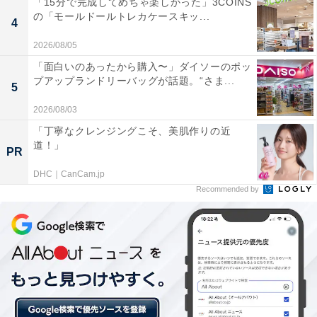
「15分で完成してめちゃ楽しかった」3COINS
カップの底面にもこだわりが詰まっています
の「モールドールトレカケースキッ...
4
2026/08/05
カラーバリエーションは、コーヒーにちなんだ絶妙な色
「面白いのあったから購入〜」ダイソーのポッ
味と質感を表現した「ラテホワイト」と「コーヒーブラ
プアップランドリーバッグが話題。“さま...
5
ック」の2色。重ねて収納できるため、場所をとらない
2026/08/03
のはもちろん、食器棚からまとめて取り出せるのも、普
「丁寧なクレンジングこそ、美肌作りの近
段使いにぴったりなポイントです。
道！」
PR
DHC｜CanCam.jp
Recommended by