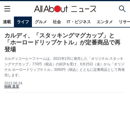
連載
ライフ
グルメ
社会
IT・ビジネス
エンタメ
リサ
カルディ、「スタッキングマグカップ」と
「ホーロードリップケトル」が定番商品で再
登場
カルディコーヒーファームは、2021年2月に発売した「オリジナル スタッキ
ングマグカップ」770円（税込）の好評を受け、6月25日（金）から「オリジ
ナル ホーロードリップケトル」3000円（税込）とともに定番商品として再発
売します。
2021.06.24
柿崎 真英