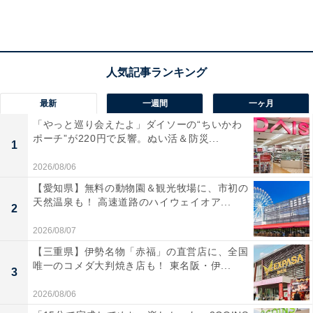
最新
一週間
一ヶ月
「やっと巡り会えたよ」ダイソーの“ちいかわ
ポーチ”が220円で反響。ぬい活＆防災...
1
2026/08/06
【愛知県】無料の動物園＆観光牧場に、市初の
天然温泉も！ 高速道路のハイウェイオア...
2
2026/08/07
【三重県】伊勢名物「赤福」の直営店に、全国
唯一のコメダ大判焼き店も！ 東名阪・伊...
3
2026/08/06