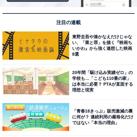
注目の連載
東野圭吾や湊かなえだけじゃな
い、「業と罪」を描く『映画ち
いかわ』から強く連想した映画
8選
重ねて収納できるスタッキングタイプ
20年間「駆け込み実績ゼロ」の
学校も…「こども110番の家」
は本当に必要？ PTAが直面する
理想と現実
「青春18きっぷ」販売激減の裏
に何が？ 連続利用の厳格化だけ
ではない「本当の理由」