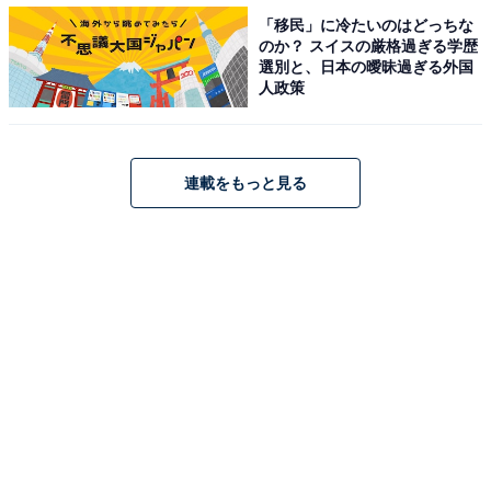
「移民」に冷たいのはどっちな
のか？ スイスの厳格過ぎる学歴
選別と、日本の曖昧過ぎる外国
人政策
連載をもっと見る
充実したコーヒーライフをサポートするオリジナ
ルケトル
コーヒーの美味しさをより引き出すために、細口にこだ
わったドリップケトル。湯量をコントロールできるた
め、丁寧にじっくりとコーヒーを抽出できます。満水容
量1Lで、少量のコーヒーをドリップすることはもちろ
ん、数杯分をまとめて淹れたい時にもちょうど良いサイ
ズ感です。