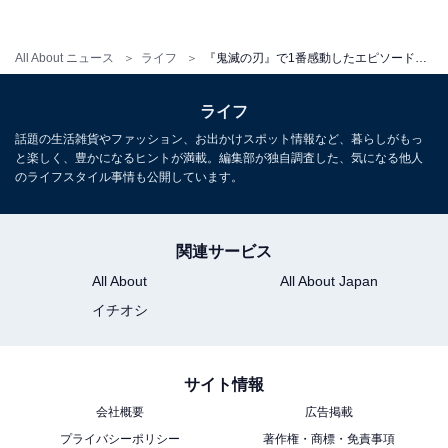
All About ニュース
ライフ
『鬼滅の刃』で1番感動したエピソードランキング！ 3位「那田蜘蛛山編」、2位「無限城編」、1位は？
ライフ
話題の生活雑貨やファッション、お出かけスポット情報など、暮らしがもっ
と楽しく、豊かになるヒントが満載。編集部が独自調査した、気になる他人
のライフスタイル事情も公開しています。
関連サービス
All About
All About Japan
イチオシ
「無限城編」原作16〜23巻（Amazonより）
まだアニメ化などはされておらず、原作のみのエピソー
ドが2位にランクイン。多くの柱が登場する苦しい最終
サイト情報
決戦。鬼側の過去について深掘りされているところも多
会社概要
広告掲載
くの人の心に残っているようです。
プライバシーポリシー
著作権・商標・免責事項