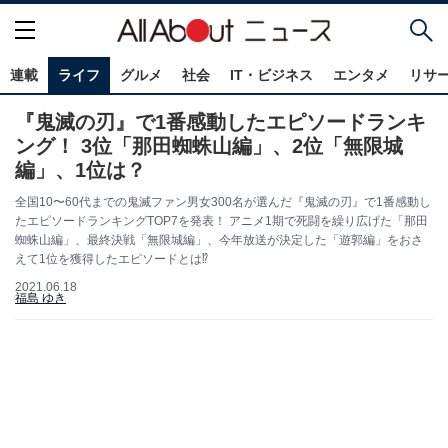
連載
ライフ
グルメ
社会
IT・ビジネス
エンタメ
リサ
『鬼滅の刃』で1番感動したエピソードランキ
ング！ 3位「那田蜘蛛山編」、2位「無限城
編」、1位は？
全国10〜60代までの鬼滅ファン男女300名が選んだ『鬼滅の刃』で1番感動し
たエピソードランキングTOP7を発表！ アニメ1期で死闘を繰り広げた「那田
蜘蛛山編」、最終決戦「無限城編」、今年放送が決定した「遊郭編」をおさ
えて1位を獲得したエピソードとは⁉
2021.06.18
福島 ゆき