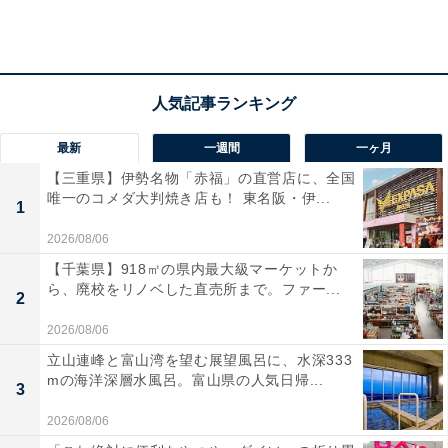
1位：「無限列車編」 原作7〜8巻／アニメ映画
『鬼滅の刃 無限列車編』
最新
一週間
一ヶ月
【三重県】伊勢名物「赤福」の直営店に、全国
唯一のコメダ大判焼き店も！ 東名阪・伊...
1
2026/08/06
【千葉県】918㎡の県内最大級マーケットか
ら、廃校をリノベした直売所まで。ファー...
2
2026/08/06
立山連峰と富山湾を望む展望風呂に、水深333
mの海洋深層水風呂。富山県の人気日帰...
3
2026/08/06