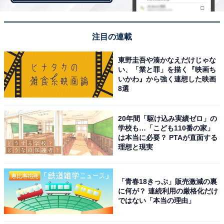
になっても、どっちにしろ泣ける（20代）」「煉獄さん
が最後の瞬間に母親に頑張りを褒められた瞬間がとても
注目の連載
感動した（30代）」など、終盤の煉獄杏寿郎と母のエピ
ソードに関するコメントも多く見られました。
東野圭吾や湊かなえだけじゃな
い、「業と罪」を描く『映画ち
いかわ』から強く連想した映画
8選
20年間「駆け込み実績ゼロ」の
学校も…「こども110番の家」
は本当に必要？ PTAが直面する
理想と現実
「青春18きっぷ」販売激減の裏
に何が？ 連続利用の厳格化だけ
ではない「本当の理由」