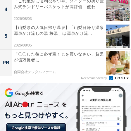
「これ絶対に便利なやつや」ダイソーの折り畳
「無限列車編」 （アニプレックス 公式YouTubeチャンネルより）
み式ランドリーバスケットが高評価「使わ...
4
2020年10月16日公開から8カ月以上ものロングラン上映
2026/08/03
＆記録的大ヒットとなった映画、「劇場版 鬼滅の刃 無限
【山梨県の人気日帰り温泉】「山梨日帰り温泉
列車編」。6月16日にはBlu-ray＆DVDが発売され、多く
源泉かけ流しの湯 桜湯」は源泉かけ流...
5
の人の心を掴んだエピソードが1位を獲得しました。
2026/08/05
「〇〇した後に必ず宝くじを買いなさい」貧乏
「『心を燃やせ、歯を食いしばってでも前を向け』とい
が億万長者に
PR
う台詞が、辛い時でも前を向いて努力し続けろ。という
ようなメッセージが込められていて心を動かされた（20
合同会社デジタルファーム
Recommended by
代）」「煉獄杏寿郎さんの、「ここにいる者は誰も死な
せない」の言葉に涙しました（50代）」など、炎柱・煉
獄杏寿郎の言動に心を動かされた人が多いようです。
「煉獄さんがお母さんを見たときに微笑むところ。とて
も感動した（10代）」「柱である煉獄杏寿郎とそのお母
さんが出てくるシーン。親目線で見ても、子どもの立場