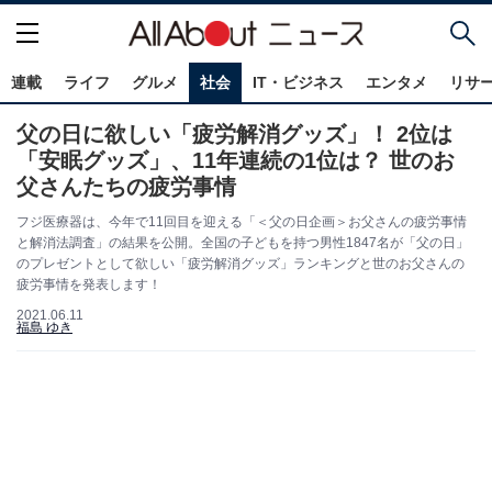
連載
ライフ
グルメ
社会
IT・ビジネス
エンタメ
リサ
父の日に欲しい「疲労解消グッズ」！ 2位は
「安眠グッズ」、11年連続の1位は？ 世のお
父さんたちの疲労事情
フジ医療器は、今年で11回目を迎える「＜父の日企画＞お父さんの疲労事情
と解消法調査」の結果を公開。全国の子どもを持つ男性1847名が「父の日」
のプレゼントとして欲しい「疲労解消グッズ」ランキングと世のお父さんの
疲労事情を発表します！
2021.06.11
福島 ゆき