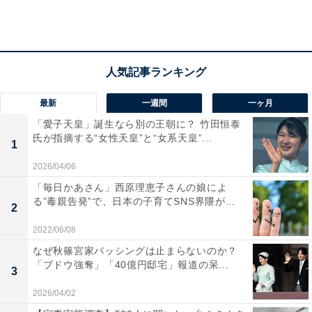
「疲労解消グッズ」でも、枕・マットレスなどの「安眠
グッズ」は2位にランクインしており、質の高い睡眠が
得られる商品へのニーズが高まっているようです。2位
は「入浴をする」（42.4％）、3位が「お酒を飲む」
（40.5％）でした。
最新
一週間
一ヶ月
「愛子天皇」誕生なら別の王朝に？ 竹田恒泰
氏が指摘する“女性天皇”と“女系天皇”...
1
2026/04/06
「毎日かあさん」西原理恵子さんの娘によ
る”毒親告発”で、日本の子育てSNS界隈が...
2
2022/06/08
なぜ秋篠宮家バッシングは止まらないのか？
「ブドウ強奪」「40億円邸宅」報道の呆...
3
2026/04/02