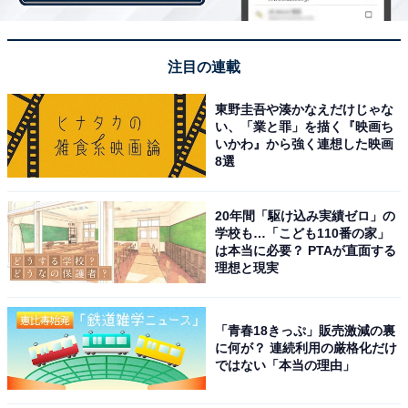
普段、「とても疲れを感じる」と「疲れを感じる」と回
答したお父さんは合わせて84％を占めました。「とても
疲れを感じる」お父さんの割合は、昨年の調査に比べて
注目の連載
2ポイントアップしています。
東野圭吾や湊かなえだけじゃな
い、「業と罪」を描く『映画ち
いかわ』から強く連想した映画
8選
20年間「駆け込み実績ゼロ」の
学校も…「こども110番の家」
は本当に必要？ PTAが直面する
理想と現実
子どもが高校生になれば、少し疲れは和らぐかも……？
「青春18きっぷ」販売激減の裏
に何が？ 連続利用の厳格化だけ
お父さんの疲れの程度を子どもの年齢別に見てみると、
ではない「本当の理由」
子どもが0歳から中学生までは「とても疲れを感じる」