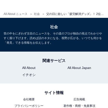
「胃腸」「お尻のコリ」まで、聞くも涙の「お父
さんが疲れているところ」
All About ニュース
社会
父の日に欲しい「疲労解消グッズ」！ 2位は「安眠グッズ」、11年連続の1位は？ 世のお父さんたちの疲労事情
社会
世の中をにぎわず注目のニュースを、その道のプロが独自の視点でわかりや
すく掘り下げます。読めば話のネタになる、視野が広がる、いつでも何かを
「発見」できる情報をお伝えします。
関連サービス
All About
All About Japan
イチオシ
肉体的疲労の原因と疲労を感じる部分
サイト情報
会社概要
広告掲載
お父さんの疲れは、「肉体的・精神的疲労どちらも」と
プライバシーポリシー
著作権・商標・免責事項
回答した人が54.0％。「肉体的疲労のみ」が31.5％、