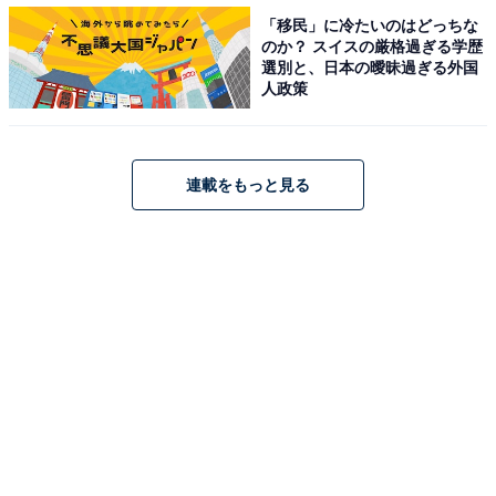
「移民」に冷たいのはどっちな
のか？ スイスの厳格過ぎる学歴
氷砂糖を少なめにして、甘さを控えるのがこだわり
選別と、日本の曖昧過ぎる外国
です。
人政策
チョーヤで紹介されている作り方では、梅1キロに対し
連載をもっと見る
て、氷砂糖1キロとなっていますが、これよりも多め／
少なめにすることで、自分好みの梅酒を作ることができ
ます。ただ、無糖にすると梅のエキスが抽出しづらくな
りますのでご注意ください。
〇ブランデーを使用する
ブランデーで、甘みを少なく漬けることが多いで
す。