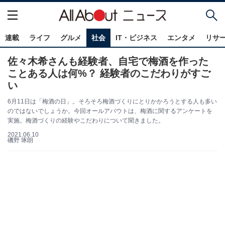
連載
ライフ
グルメ
社会
IT・ビジネス
エンタメ
リサ
佐々木希さんも経験者、自宅で梅酒を作った
ことある人は何%？ 経験者のこだわりがすご
い
6月11日は「梅酒の日」。そろそろ梅酒づくりにとりかかろうとする人も多い
のではないでしょうか。今回オールアバウトは、梅酒に関するアンケートを
実施。梅酒づくりの経験やこだわりについて聞きました。
2021.06.10
磯野 琢朗