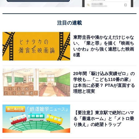
このグラフからわかる通り、年齢を重ねるにつれて梅酒
注目の連載
を作ったことのある人の割合も高くなっていることがわ
かります。
東野圭吾や湊かなえだけじゃな
い、「業と罪」を描く『映画ち
いかわ』から強く連想した映画
梅酒作りのこだわりについて聞いたところ、代表的なも
8選
のは主に3つありました。
20年間「駆け込み実績ゼロ」の
〇砂糖の量やはちみつで甘さを調節
学校も…「こども110番の家」
は本当に必要？ PTAが直面する
理想と現実
砂糖多めで甘くする
【要注意】東京駅で絶対にハマ
る「最遠ホーム」と「メトロ乗
り換え」の絶望トラップ
はちみつを入れる