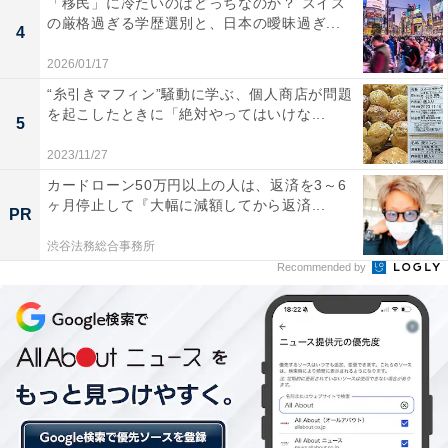
知っている人の割合は……
「移民」に冷たいのはどっちなのか？ スイス
の厳格過ぎる学歴選別と、日本の曖昧過ぎ...
4
また、年代別に梅酒を作った経験を整理したものを下に
2026/01/17
示します。
“糸引きマフィン”騒動に学ぶ、個人商店が問題
を起こしたときに「絶対やってはいけな...
5
2023/11/27
カードローン50万円以上の人は、返済を3～6
ヶ月停止して『大幅に減額してから返済...
PR
渋谷法務総合事務所
Recommended by