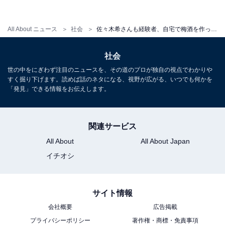
焼酎ではなく、ブランデーを使用するというコメントも
多く寄せられました。無味無臭であるホワイトリカーと
All About ニュース
社会
佐々木希さんも経験者、自宅で梅酒を作ったことある人は何%？ 経験者のこだわりがすごい
は異なり、ブランデーは特有の味や風味があります。こ
社会
れを使用する事で、一味違う梅酒を作ることができま
世の中をにぎわず注目のニュースを、その道のプロが独自の視点でわかりや
す。
すく掘り下げます。読めば話のネタになる、視野が広がる、いつでも何かを
「発見」できる情報をお伝えします。
〇梅の産地にこだわる
関連サービス
梅は梅農家まで買いに行って自分たちの目で見て選
All About
All About Japan
びます。
イチオシ
南高梅で作る
サイト情報
会社概要
広告掲載
プライバシーポリシー
著作権・商標・免責事項