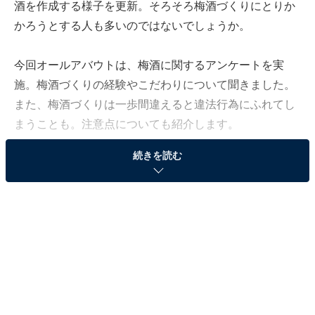
酒を作成する様子を更新。そろそろ梅酒づくりにとりか
かろうとする人も多いのではないでしょうか。
今回オールアバウトは、梅酒に関するアンケートを実
施。梅酒づくりの経験やこだわりについて聞きました。
また、梅酒づくりは一歩間違えると違法行為にふれてし
まうことも。注意点についても紹介します。
続きを読む
※全国各地471名にアンケートを実施
※男女比：男性 158名／女性 305名／その他 1名／回答
しない 7名
※年齢比：20代 96名／30代 182名／40代 134名／50代
53名／60代 6名