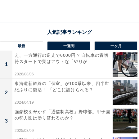
最新
一週間
一ヶ月
え、一方通行の逆走で6000円!? 自転車の青切
符スタートで実はアウトな「やりが...
1
2026/08/06
東海道新幹線の「個室」が100系以来、四半世
紀ぶりに復活！ 「どこに設けられる？...
2
梅酒を作ったことがある人は全体の24.4％という状況に
2024/04/19
なっています。およそ4人に1人程度が作ったことがある
強豪校を脅かす「通信制高校」野球部。甲子園
ということになります。
の勢力図は塗り替わるのか？
3
＞＞梅酒を日本酒で作るのはNG!? 違法になる可能性を
2025/08/09