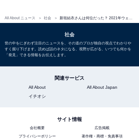
All About ニュース
社会
新垣結衣さんは何位だった？ 2021年ウェディングドレス姿が見たい芸能人ランキング！
社会
世の中をにぎわず注目のニュースを、その道のプロが独自の視点でわかりや
すく掘り下げます。読めば話のネタになる、視野が広がる、いつでも何かを
「発見」できる情報をお伝えします。
関連サービス
All About
All About Japan
イチオシ
サイト情報
会社概要
広告掲載
プライバシーポリシー
著作権・商標・免責事項