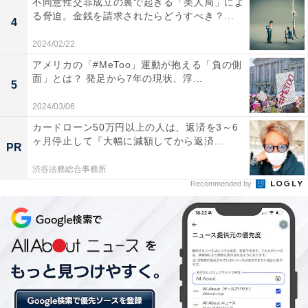
不同意性交罪成立の裏で起きる「美人局」によ
る脅迫。金銭を請求されたらどうすべき？...
ス姿絶対似合います！」とコメント。
4
2024/02/22
あなたの予想は当たっていましたか？
アメリカの「#MeToo」運動が抱える「負の側
面」とは？ 発足から7年の現状、浮...
5
2024/03/06
【おすすめ記事】
カードローン50万円以上の人は、返済を3～6
ヶ月停止して『大幅に減額してから返済...
・
『逃げ恥』にムズキュン！俳優としての星野源の魅力
PR
渋谷法務総合事務所
・
「逃げ恥」に学ぶ、離婚してしまう夫婦の特徴
Recommended by
・
逃げ恥ロスはどこへ？今は高橋一生が見逃せない
・
地味スゴや相棒…ドラマの主人公に変人が増えたワケ
・
『天国と地獄』“中身が彩子で身体は日高”の高橋一生が
最高に巧い！