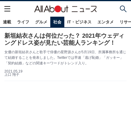
連載
ライフ
グルメ
社会
IT・ビジネス
エンタメ
リサ
新垣結衣さんは何位だった？ 2021年ウェディ
ングドレス姿が見たい芸能人ランキング！
女優の新垣結衣さんと歌手で俳優の星野源さんが5月19日、所属事務所を通じ
て結婚することを発表しました。Twitterでは早速「逃げ恥婚」「ガッキー」
「契約結婚」などの関連キーワードがトレンド入り。
2021.05.19
上口 翔子