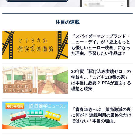
注目の連載
『スパイダーマン：ブランド・
ニュー・デイ』が「史上もっと
も優しいヒーロー映画」になっ
た理由。予習したい作品は？
20年間「駆け込み実績ゼロ」の
学校も…「こども110番の家」
は本当に必要？ PTAが直面する
理想と現実
「青春18きっぷ」販売激減の裏
に何が？ 連続利用の厳格化だけ
ではない「本当の理由」
1
2