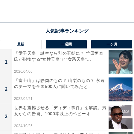
ス姿を見られるなんて羨ましすぎる……！」「失恋ショ
コラティエで着用していたVERAWANGのヘイリーは忘
れられません?」とコメントがあがっています。
そして、新垣結衣さんは2位にランクイン。人気ドラマ
最新
一週間
一ヶ月
『逃げるは恥だが役に立つ』でウェディングドレスも着
「愛子天皇」誕生なら別の王朝に？ 竹田恒泰
用され、また星野源さんと一緒にエンディングで踊った
氏が指摘する“女性天皇”と“女系天皇”...
1
「恋ダンス」は多くの結婚式の余興や動画で使われるよ
2026/04/06
うになりました。回答者からは「ガッキーのウェディン
「富士山」は静岡のもの？ 山梨のもの？ 永遠
グドレス姿の透明感はすごそう」「ガッキーは何でも似
のテーマを全国500人に聞いてみたと...
2
合う！」とコメントがあがっています。
2022/02/21
世界を震撼させる「ディディ事件」を解説。男
3位は、橋本環奈さん。愛らしく可愛らしい橋本環奈さ
女からの告発、1000本以上のベビーオ...
3
んのウェディングドレス姿を見たいユーザーが多く見ら
れました。回答者は「スタイルもお顔もとっても可愛く
2024/10/25
て、憧れる、、、絶対似合う！！」「ウェディングドレ