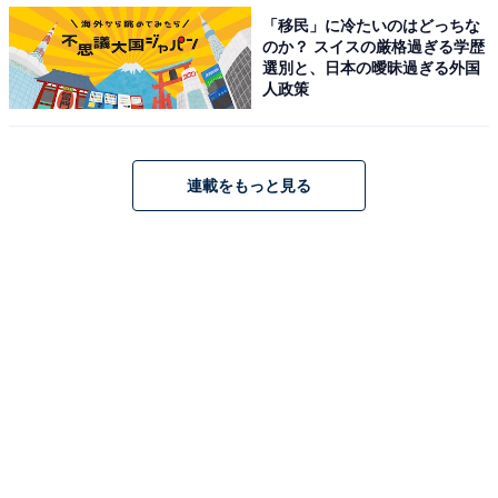
「移民」に冷たいのはどっちな
のか？ スイスの厳格過ぎる学歴
選別と、日本の曖昧過ぎる外国
本アンケートでは醤油が多数派でしたが、目玉焼きに醤
人政策
油をかけるか、ソースをかけるか論争は多くのご家庭で
起こっているようです。また、塩コショウ、マヨネーズ
など、様々な調味料が合う目玉焼き。家族それぞれ好み
連載をもっと見る
の味付けが違うというご家庭もあるようでした。
私は半熟系の目玉焼きが好きで、旦那は固めで火が
完全に通っている目玉焼きが好きなので、焼き加減
が難しい。先に私が食べるのを取り出したりしない
といけないから（女性 34歳 大阪府）
目玉焼きの黄身の焼き加減の好みが、家族全員ちが
います。（女性 50歳 山口県）