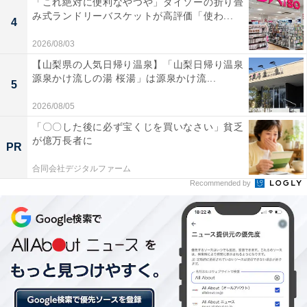
「これ絶対に便利なやつや」ダイソーの折り畳
み式ランドリーバスケットが高評価「使わ...
4
2026/08/03
【山梨県の人気日帰り温泉】「山梨日帰り温泉
源泉かけ流しの湯 桜湯」は源泉かけ流...
5
2026/08/05
「〇〇した後に必ず宝くじを買いなさい」貧乏
が億万長者に
PR
合同会社デジタルファーム
Recommended by
味付けの違いで喧嘩に発展!? 目玉焼きをめぐるエ
ピソード
フリーコメントには、目玉焼きをめぐる様々なエピソー
ドが寄せられました。