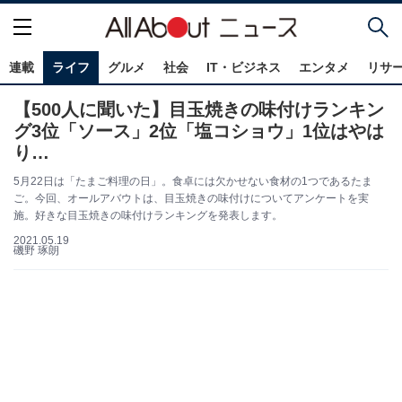
連載
ライフ
グルメ
社会
IT・ビジネス
エンタメ
リサ
【500人に聞いた】目玉焼きの味付けランキン
グ3位「ソース」2位「塩コショウ」1位はやは
り…
5月22日は「たまご料理の日」。食卓には欠かせない食材の1つであるたま
ご。今回、オールアバウトは、目玉焼きの味付けについてアンケートを実
施。好きな目玉焼きの味付けランキングを発表します。
2021.05.19
磯野 琢朗