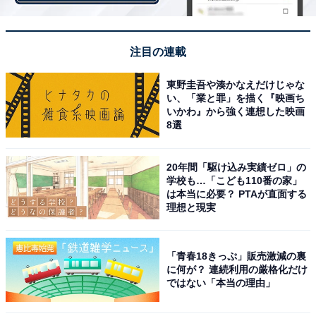
目玉焼きにソースをかけるか醤油をかけるかで喧嘩
注目の連載
になった。（女性 34歳 愛知県）
東野圭吾や湊かなえだけじゃな
い、「業と罪」を描く『映画ち
いかわ』から強く連想した映画
目玉焼きはウスターソース派なので、当然のように
8選
ウスターソースをかけて出したところ、醤油派の夫
に怒られました。（女性 56歳 滋賀県）
20年間「駆け込み実績ゼロ」の
学校も…「こども110番の家」
は本当に必要？ PTAが直面する
理想と現実
目玉焼きにかける味付けは、家族で様々です。私は
醤油、主人は塩胡椒、息子はクレイージーソル
「青春18きっぷ」販売激減の裏
ト……。私はソースとマヨネーズと鰹節をかけて、
に何が？ 連続利用の厳格化だけ
ではない「本当の理由」
お好み焼き風にして食べるのも好きです。（女性
35歳 埼玉県）