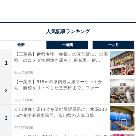
TOP3の結果は以下となりました。
最新
一週間
一ヶ月
1位 醤油 224票
【三重県】伊勢名物「赤福」の直営店に、全国
2位 塩コショウ 180票
唯一のコメダ大判焼き店も！ 東名阪・伊...
1
3位 ソース 40票
2026/08/06
＞＞あなたの好きな味付けは何位？4位以降はコチラ
【千葉県】918㎡の県内最大級マーケットか
ら、廃校をリノベした直売所まで。ファー...
2
1位は、224票で「醤油」でした。本アンケートのほぼ半
2026/08/06
数の人が醤油を選択する結果となっています。次に多い
のは塩コショウで180票。醤油は40票という結果になり
立山連峰と富山湾を望む展望風呂に、水深333
mの海洋深層水風呂。富山県の人気日帰...
ました。
3
2026/08/06