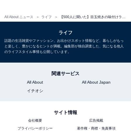
All About ニュース
ライフ
【500人に聞いた】目玉焼きの味付けランキング3位「ソース」2位「塩コショウ」1位はやはり…
味付けだけでなく、黄身の焼き加減に関するコメントも
多数寄せられました。家族で黄身の焼き加減にこだわり
ライフ
があり、焼き時間が異なるので大変といったエピソード
話題の生活雑貨やファッション、お出かけスポット情報など、暮らしがもっ
も。
と楽しく、豊かになるヒントが満載。編集部が独自調査した、気になる他人
のライフスタイル事情も公開しています。
自分なりのこだわりがある人も、5月22日は違った目玉
焼き作りにチャレンジしてみてもよいかもしれません。
関連サービス
All About
All About Japan
イチオシ
サイト情報
会社概要
広告掲載
プライバシーポリシー
著作権・商標・免責事項