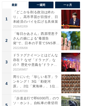
最新
一週間
一ヶ月
「どこかを削る政治は終わ
え、一方
り」。高市早苗が目指す、日
円!? 
1
1
本経済のパイを広げる具体策
で実はア
2026/02/09
2026/08/0
「毎日かあさん」西原理恵子
「自転
さんの娘による”毒親告
たら60
2
2
発”で、日本の子育てSNS界隈
時代に知
が...
2022/06/08
2026/08/0
ドラァグクイーンとはどんな
「歩道走
存在？ なぜ「ドラァグ」な
ソ・ホ
3
3
の？ 歴史や意義を“ドラァ
時代に知
グ...
2023/09/07
2026/08/0
周りにいた「珍しい名字」ラ
【西野
ンキング！ 3位「勅使河
を追求
4
PR
原」、2位「東海林」、1位
は
は？...
2021/07/20
FINCHI o
「歩道走行で即6000円」のウ
ソ・ホント。自転車の青切符
5