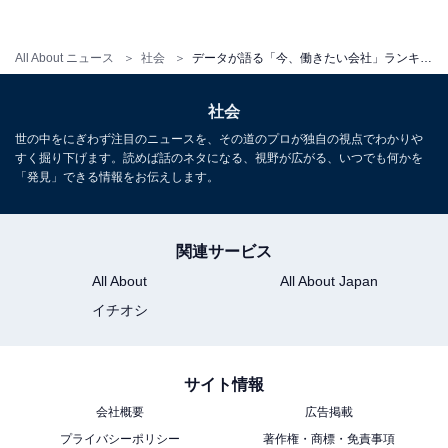
獲得競争が加熱する中、社員の多様な経験・視点を活か
して世界的に競争力のある組織作りを進めています。
All About ニュース
社会
データが語る「今、働きたい会社」ランキング！ 楽天やNTTを抑えた1位は？
トップ10はこのような結果になりました。
次のページ
で
社会
は、25位までの全ランキングをご紹介します。
世の中をにぎわず注目のニュースを、その道のプロが独自の視点でわかりや
すく掘り下げます。読めば話のネタになる、視野が広がる、いつでも何かを
「発見」できる情報をお伝えします。
関連サービス
All About
All About Japan
イチオシ
サイト情報
会社概要
広告掲載
プライバシーポリシー
著作権・商標・免責事項