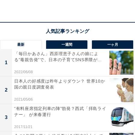
上の植物がある緑豊かな開放的空間に。ジェンダーフリ
ーのトイレや礼拝室を設置して多様性にも配慮していま
す。
最新
一週間
一ヶ月
2位は楽天グループ。2021年3月に日本郵政や中国のテン
「毎日かあさん」西原理恵子さんの娘によ
セント、米ウォルマートなどを引受先とする第三者割当
る”毒親告発”で、日本の子育てSNS界隈が...
1
増資で2423億円を調達すると発表。国内の携帯電話事業
の基地局整備などの資金として、テンセントとの提携で
2022/06/08
グローバル展開も強化します。
日本人の好感度は昨年よりダウン？ 世界10か
国の親日度調査発表
2
2021/05/06
3位はNTTグループ。2020年はドコモの完全子会社化も
“有料座席指定列車の陣”勃発？西武「拝島ライ
話題になりました。2021年4月には就職氷河期世代の就
ナー」 が来春運行
3
業支援の追加募集を発表。新卒時に正社員になれずコロ
ナ禍で生活に苦しむ氷河期世代の学び直しを促し、再就
2017/11/21