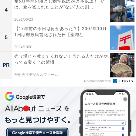
職につなげる活動に取り組んでいます。
傘の1年間の落とし物件数は24万本以上！ で
は、傘を盗まれたことが"ない"人の割...
4
2021/06/23
4位はIBM。2021年度は前年度比2倍の1000人以上を中途
【17年前の今日は何があった？】2007年10月
採用、特に顧客企業のデジタルトランスフォーメーショ
1日は郵政民営化された日【聖域な...
5
ン（DX）を支援する目的で、情報システム、クラウド、
2024/10/01
人口知能（AI）分野の知識を持つ人材を集中的に採用す
る方針を発表しています。
売り場じゃ教えてくれない！当たる人だけがや
ってる宝くじの習慣
PR
合同会社デジタルファーム
5位はデロイトトーマツグループ。2019年には茶道の
Recommended by
「和敬静寂」をテーマとしたイノベーション施設
「Greenhouse」を東京・丸の内に開設し、会話の構築と
促進をサポート。社内でも中長期のキャリア構築に向け
た取り組みを積極的に実施するなど、コミュニケーショ
ン活性化に取り組んでいます。