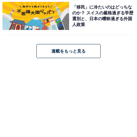
「移民」に冷たいのはどっちな
えた社内教育を展開。仮想アバターを利用したバーチャ
のか？ スイスの厳格過ぎる学歴
ル入社式や仮想空間内でのイベントなど、社員同士のつ
選別と、日本の曖昧過ぎる外国
人政策
ながり向上にも最新デジタル技術を活かす施策を実施し
ています。
連載をもっと見る
9位はタタ・コンサルタンシー・サービシズ。2020年6月
には5年でビジネスレベルの英語力と顧客をリードでき
るITスキルを身につけることを目指した「TCS Japan
Academy」を設立。語学やテクノロジー以外にも範囲を
広げ、意欲ある人材の成長を加速させるための取り組み
を続けています。
10位はメルカリ。2021年中に女性やLGBT+を対象にし
たITエンジニア育成プログラムを開催。優秀なIT人材の