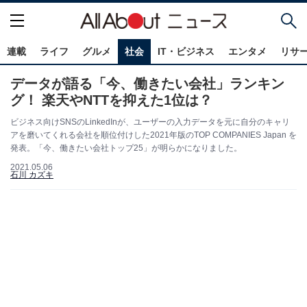
連載
ライフ
グルメ
社会
IT・ビジネス
エンタメ
リサ
データが語る「今、働きたい会社」ランキン
グ！ 楽天やNTTを抑えた1位は？
ビジネス向けSNSのLinkedInが、ユーザーの入力データを元に自分のキャリ
アを磨いてくれる会社を順位付けした2021年版のTOP COMPANIES Japan を
発表。「今、働きたい会社トップ25」が明らかになりました。
2021.05.06
石川 カズキ