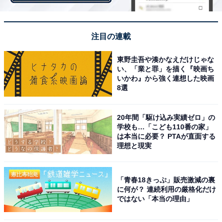
6位はソフトバンクグループ。2020年7月には100%子会
社の新型コロナウイルス検査センターを設立。2021年5
注目の連載
月には千葉県市川市と北海道札幌市の2拠点で1日約1万
8000件の検査体制を構築して利益は寄付するという社会
東野圭吾や湊かなえだけじゃな
貢献事業も展開しています。
い、「業と罪」を描く『映画ち
いかわ』から強く連想した映画
8選
7位はソニーグループ。2021年4月に社名を変更し、グル
ープ経営体制に移行。2020年7月には金融持ち株会社ソ
20年間「駆け込み実績ゼロ」の
学校も…「こども110番の家」
ニーフィナンシャルホールディングスを完全子会社化。
は本当に必要？ PTAが直面する
ハードだけではなく、ゲームやエンタテイメント、金融
理想と現実
などのソフト・サービスで高い利益を確保する体制への
シフトを進めています。
「青春18きっぷ」販売激減の裏
に何が？ 連続利用の厳格化だけ
ではない「本当の理由」
8位はPwC。全社員を対象にデジタルスキルの向上を目
指すプログラムを提供するなど「AI時代」の到来を見据