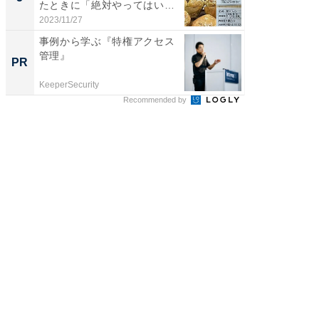
たときに「絶対やってはいけ
な...
2023/11/27
事例から学ぶ『特権アクセス
管理』
PR
KeeperSecurity
Recommended by