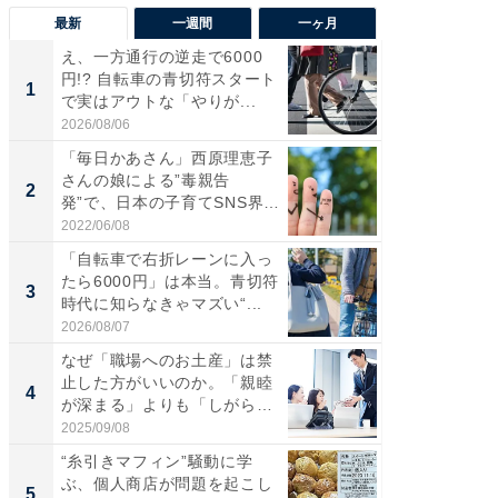
最新
一週間
一ヶ月
え、一方通行の逆走で6000
え、一方
円!? 自転車の青切符スタート
円!? 
1
1
で実はアウトな「やりが...
で実はア
2026/08/06
2026/08/0
「毎日かあさん」西原理恵子
「歩道走
さんの娘による”毒親告
ソ・ホ
2
2
発”で、日本の子育てSNS界隈
時代に知
が...
2022/06/08
2026/08/0
「自転車で右折レーンに入っ
「自転
たら6000円」は本当。青切符
たら60
3
3
時代に知らなきゃマズい“...
時代に知
2026/08/07
2026/08/0
なぜ「職場へのお土産」は禁
ビフィ
止した方がいいのか。「親睦
「脂肪
4
PR
が深まる」よりも「しがら
み」...
2025/09/08
森永乳業
“糸引きマフィン”騒動に学
ぶ、個人商店が問題を起こし
5