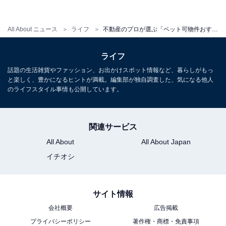
ある物件をご紹介する際、お客さまが飼っているペット
がギリギリの体重だったため、これ以上太らないように
All About ニュース
ライフ
不動産のプロが選ぶ「ペット可物件おすすめ条件」ランキング！ 犬の1位は「動物病院が近い」、猫は？
していただいたことがある」（東京都）など驚きの珍体
験エピソードも。
ライフ
話題の生活雑貨やファッション、お出かけスポット情報など、暮らしがもっ
と楽しく、豊かになるヒントが満載。編集部が独自調査した、気になる他人
また、「ペットを通じて入居者同士が仲良くなることが
のライフスタイル事情も公開しています。
多い（東京都）」、「「知らない街に引っ越してきまし
たが、毎日、犬の散歩で知り合いが増えてよかったで
す」という声をいただいた」（千葉県）など、ペット可
関連サービス
物件ならではのエピソードもありました。
All About
All About Japan
イチオシ
【おすすめ記事】
・
サイト情報
日本で最も多く飼育されている犬種、第3位「柴犬」第2
会社概要
広告掲載
位「チワワ」第1位は…
プライバシーポリシー
著作権・商標・免責事項
・
飼ってみたい憧れの犬種1位は？