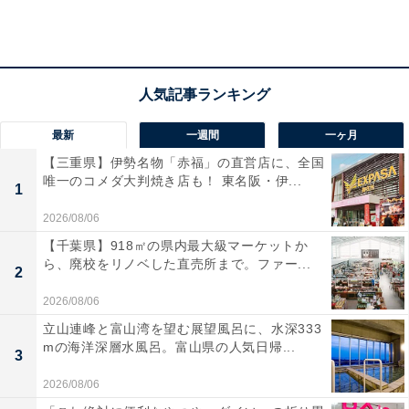
ランク外の「その他」の回答には、「防音がしっかりし
ている」「音が伝わりにくい構造・建材」など、防音に
関する回答や「消臭効果のある壁材」「消臭効果のある
エレベーターが備わっている」など、臭いに関する回答
が見られました。
最新
一週間
一ヶ月
【三重県】伊勢名物「赤福」の直営店に、全国
唯一のコメダ大判焼き店も！ 東名阪・伊...
1
2026/08/06
【千葉県】918㎡の県内最大級マーケットか
ら、廃校をリノベした直売所まで。ファー...
2
2026/08/06
立山連峰と富山湾を望む展望風呂に、水深333
mの海洋深層水風呂。富山県の人気日帰...
3
2026/08/06