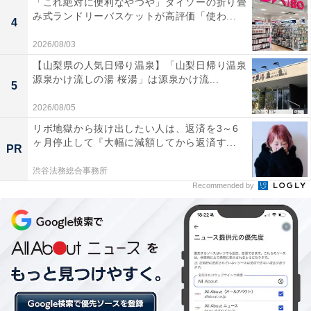
「これ絶対に便利なやつや」ダイソーの折り畳
み式ランドリーバスケットが高評価「使わ...
4
猫のペット可物件は、猫の習性に適した住環境を
2026/08/03
【山梨県の人気日帰り温泉】「山梨日帰り温泉
源泉かけ流しの湯 桜湯」は源泉かけ流...
5
2026/08/05
リボ地獄から抜け出したい人は、返済を3～6
ヶ月停止して『大幅に減額してから返済す...
PR
渋谷法務総合事務所
Recommended by