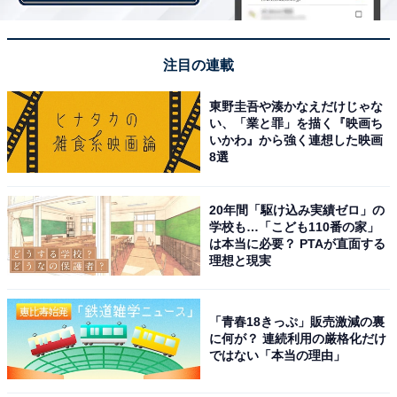
猫の飼い主におすすめのペット可物件は、猫の爪研ぎ習性を考慮
注目の連載
猫を飼っていてペット可物件を探している人におすすめ
東野圭吾や湊かなえだけじゃな
の住まいの条件の1位は「傷が付きにくい壁材が備わっ
い、「業と罪」を描く『映画ち
いかわ』から強く連想した映画
ている」（38.0％）。「足に優しい、爪が引っかかりに
8選
くい床材」が2位にランクインするなど、爪を研ぐ習性
がある猫ならではのチェックポイントが上位に挙がりま
20年間「駆け込み実績ゼロ」の
した。ランク外の「その他」の中には、「キャットステ
学校も…「こども110番の家」
ップやキャットウォークがある」という回答もありまし
は本当に必要？ PTAが直面する
理想と現実
た。
「青春18きっぷ」販売激減の裏
に何が？ 連続利用の厳格化だけ
ではない「本当の理由」