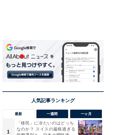
最新
一週間
一ヶ月
「移民」に冷たいのはどっち
え、一方
なのか？ スイスの厳格過ぎる
円!? 
1
1
学歴選別と、日本の曖昧過
で実はア