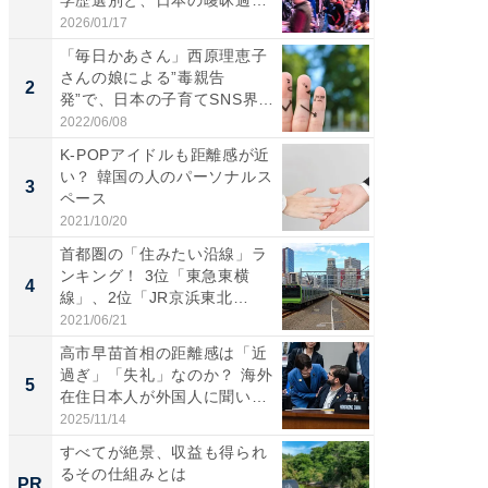
ぎ...
2026/01/17
2026/08/0
「毎日かあさん」西原理恵子
「歩道走
さんの娘による”毒親告
ソ・ホ
2
2
発”で、日本の子育てSNS界隈
時代に知
が...
2022/06/08
2026/08/0
K-POPアイドルも距離感が近
シェア別荘
い？ 韓国の人のパーソナルス
wners
3
PR
ペース
2021/10/20
COCO VIL
首都圏の「住みたい沿線」ラ
ンキング！ 3位「東急東横
4
線」、2位「JR京浜東北
線」...
2021/06/21
高市早苗首相の距離感は「近
過ぎ」「失礼」なのか？ 海外
5
在住日本人が外国人に聞い
て...
2025/11/14
すべてが絶景、収益も得られ
るその仕組みとは
PR