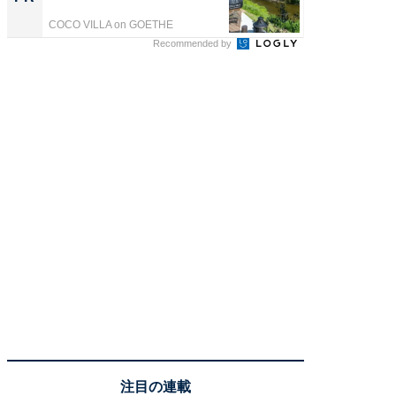
COCO VILLA on GOETHE
Recommended by
注目の連載