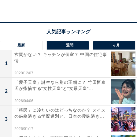
最新
一週間
一ヶ月
玄関がない？ キッチンが個室？ 中国の住宅事
情
1
2020/12/07
「愛子天皇」誕生なら別の王朝に？ 竹田恒泰
氏が指摘する“女性天皇”と“女系天皇”...
2
同性婚の法制化は「賛成」82.2％
2026/04/06
「移民」に冷たいのはどっちなのか？ スイス
の厳格過ぎる学歴選別と、日本の曖昧過ぎ...
同性婚の法制化については、「賛成」が31.0％、「どち
3
らかといえば賛成」が51.2％で、計82.2％が賛成と回
2026/01/17
答。2018年調査の78.4％から3.8ポイント上昇しまし