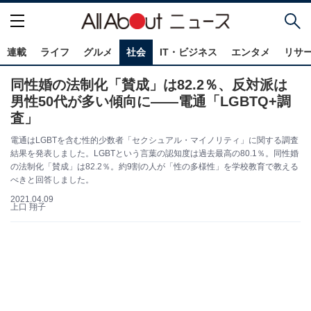
連載
ライフ
グルメ
社会
IT・ビジネス
エンタメ
リサ
同性婚の法制化「賛成」は82.2％、反対派は
男性50代が多い傾向に――電通「LGBTQ+調
査」
電通はLGBTを含む性的少数者「セクシュアル・マイノリティ」に関する調査
結果を発表しました。LGBTという言葉の認知度は過去最高の80.1％。同性婚
の法制化「賛成」は82.2％。約9割の人が「性の多様性」を学校教育で教える
べきと回答しました。
2021.04.09
上口 翔子