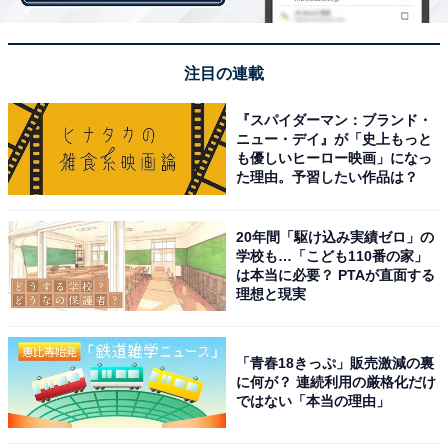
響を気にする層（電通では「批判アンチ層」と表現）」
を除くすべての層において、過半数が法制化に賛成。同
注目の連載
性愛者が出てくる映画やドラマ、ドキュメンタリーを観
たり、LGBT当事者によるSNSの発信を通じて意識が変
『スパイダーマン：ブランド・
わった・理解が深まったといった意見がありました。
ニュー・デイ』が「史上もっと
も優しいヒーロー映画」になっ
た理由。予習したい作品は？
反対と回答した層は、男性50代の正社員（管理職、総合
職）比率が高く、「LGBTQ+が増えると日本の少子化に
20年間「駆け込み実績ゼロ」の
学校も…「こども110番の家」
つながる」「普通に異性と結婚して、子どもを産むのが
は本当に必要？ PTAが直面する
正しいあり方だと思う」「同性愛は生理的に嫌だと感じ
理想と現実
てしまう」とする比率が他の層と比較して圧倒的に高い
ことが分かりました。
「青春18きっぷ」販売激減の裏
に何が？ 連続利用の厳格化だけ
ではない「本当の理由」