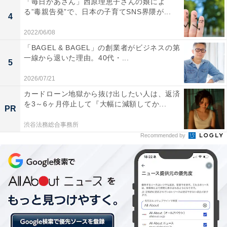
「毎日かあさん」西原理恵子さんの娘によ
た。
る”毒親告発”で、日本の子育てSNS界隈が...
4
2022/06/08
「BAGEL & BAGEL」の創業者がビジネスの第
一線から退いた理由。40代・...
5
2026/07/21
カードローン地獄から抜け出したい人は、返済
を3～6ヶ月停止して『大幅に減額してか...
PR
渋谷法務総合事務所
Recommended by
同性婚の法制化について（出典：電通）
回答者の内訳を見ると、LGBTQ+層を除く5685人のうち
5.7％に当たる307人の「生理的嫌悪があり、社会への影