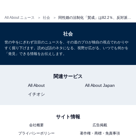
All About ニュース
社会
同性婚の法制化「賛成」は82.2％、反対派は男性50代が多い傾向に――電通「LGBTQ+調査」
社会
世の中をにぎわず注目のニュースを、その道のプロが独自の視点でわかりや
すく掘り下げます。読めば話のネタになる、視野が広がる、いつでも何かを
「発見」できる情報をお伝えします。
学校教育でLGBTQ+をはじめとする「性の多様性」について教えるべきか
（出典：電通）
関連サービス
All About
All About Japan
一方で「教えてもらったことがある」と回答した人は
イチオシ
10.4％にとどまり、昨今の教育プログラムに盛り込まれ
ている影響もあってか、若年層の方が教わったと回答し
サイト情報
た割合は高くなり、LGBTQ+への認知・理解が進んでい
会社概要
広告掲載
る傾向が見受けられました。
プライバシーポリシー
著作権・商標・免責事項