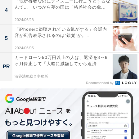
「低所得者なのにディズニーに行こうとするな
んて…」いつから夢の国は「格差社会の象...
4
2024/06/28
「iPhoneに盗聴されている気がする」会話内
日本の「和」の文化が、ときに……
容が広告表示されるのは“錯覚”か。...
5
2024/06/05
心理学の研究で、日本人と欧米人は、自己観の捉え方が
カードローン50万円以上の人は、返済を3～6
違うことが分かっています。日本人は、「相互協調的自
ヶ月停止して『大幅に減額してから返済...
PR
己観」、欧米人は、「相互独立的自己観」。日本人は、
他者となじんでいる、上手くやっていると感じると、
渋谷法務総合事務所
Recommended by
「自分は価値ある人間だ」と見なす傾向があります。和
の文化です。一方、欧米の人は、自分の特色や「らし
さ」に自己の価値を見出します。よって、欧米人にとっ
ては、他者との違いが「自分らしさ」になるのに、日本
人にとっては、それが逆に不安や劣等感の原因になって
しまうのです。