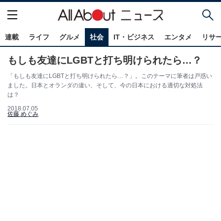
連載
ライフ
グルメ
社会
IT・ビジネス
エンタメ
リサ
もしも友達にLGBTと打ち明けられたら…？
「もしも友達にLGBTと打ち明けられたら…？」。このテーマに筆者は戸惑い
ました。日本とオランダの違い、そして、今の日本における適切な対処法
は？
2018.07.05
佐藤 めぐみ