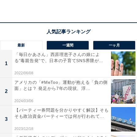
「そうなんだ」と受け止めているので、特別に話題にす
ることがないのです。
この部分、日本とオランダでは、大きく違うと思いま
す。そしてこの背景には、日本人と欧米人のメンタリテ
最新
一週間
一ヶ月
ィーの違いが関係していると私は考えています。
「毎日かあさん」西原理恵子さんの娘によ
る”毒親告発”で、日本の子育てSNS界隈が...
1
2022/06/08
アメリカの「#MeToo」運動が抱える「負の側
面」とは？ 発足から7年の現状、浮...
2
2024/03/06
【パーティー券問題を分かりやすく解説】そも
そも政治資金パーティーでは何が行われて...
3
2023/12/18