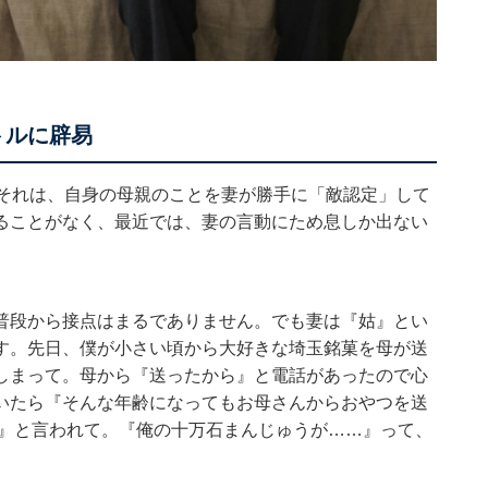
トルに辟易
。それは、自身の母親のことを妻が勝手に「敵認定」して
ることがなく、最近では、妻の言動にため息しか出ない
普段から接点はまるでありません。でも妻は『姑』とい
す。先日、僕が小さい頃から大好きな埼玉銘菓を母が送
しまって。母から『送ったから』と電話があったので心
いたら『そんな年齢になってもお母さんからおやつを送
！』と言われて。『俺の十万石まんじゅうが……』って、