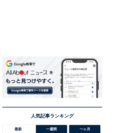
最新
一週間
一ヶ月