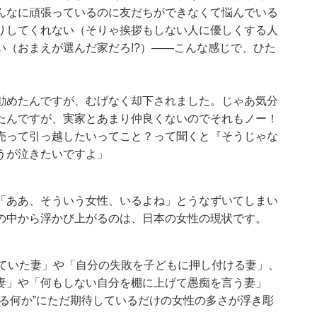
んなに頑張っているのに友だちができなくて悩んでいる
りしてくれない（そりゃ挨拶もしない人に優しくする人
（おまえが選んだ家だろ!?）――こんな感じで、ひた
勧めたんですが、むげなく却下されました。じゃあ気分
たんですが、実家とあまり仲良くないのでそれもノー！
売って引っ越したいってこと？って聞くと『そうじゃな
うが泣きたいですよ」
「ああ、そういう女性、いるよね」とうなずいてしまい
の中から浮かび上がるのは、日本の女性の現状です。
ていた妻」や「自分の失敗を子どもに押し付ける妻」、
妻」や「何もしない自分を棚に上げて愚痴を言う妻」
る何か”にただ期待しているだけの女性の多さが浮き彫