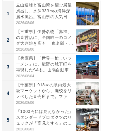
立山連峰と富山湾を望む展望
【兵庫
風呂に、水深333mの海洋深
ーメン
1
1
層水風呂。富山県の人気日
再現した
帰...
道...
2026/08/06
2026/08/0
【三重県】伊勢名物「赤福」
【三重
の直営店に、全国唯一のコメ
「鈴鹿天
2
2
ダ大判焼き店も！ 東名阪・
は100
伊...
2026/08/06
2026/08/0
【兵庫県】「世界一忙しいラ
「ミニオ
ーメン」に、龍野の城下町を
ッグ！ 
3
3
再現したSAも。山陽自動車
ど、夏限
道...
2026/08/04
2026/08/0
【千葉県】918㎡の県内最大
【埼玉
級マーケットから、廃校をリ
「行田天
4
4
ノベした直売所まで。ファ
は和の
ー...
が...
2026/08/06
2026/08/0
「1000円には見えなかった」
【石川
スタンダードプロダクツのリ
湯】「天
5
5
ュックが「高見えする」の...
賀ゆめ
お...
2026/08/03
2026/08/0