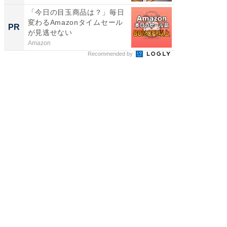
「今日の目玉商品は？」毎日
会議の録
変わるAmazonタイムセール
議事録
PR
PR
が見逃せない
Amazon
カイタヨ
Recommended by