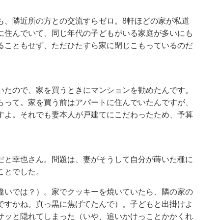
も、隣近所の方との交流すらゼロ。8軒ほどの家が私道
に住んでいて、同じ年代の子どもがいる家庭が多いにも
ることもせず、ただひたすら家に閉じこもっているのだ
いたので、家を買うときにマンションを勧めたんです。
らって。家を買う前はアパートに住んでいたんですが、
すよ。それでも妻本人が戸建てにこだわったため、予算
」
だと幸也さん。問題は、妻がそうして自分が蒔いた種に
ことでした。
違いでは？）。家でクッキーを焼いていたら、隣の家の
ですかね。真っ黒に焦げてたんで）。子どもと出掛けよ
サッと隠れてしまった（いや、追いかけっことかかくれ