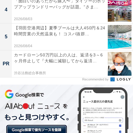
「面白いのあったから購入〜」ダイソーのポッ
プアップランドリーバッグが話題。“さま...
4
2026/08/03
【羽田空港周辺】夏季プールは大人450円＆24
時間営業の天然温泉も！ コスパ抜群...
5
2026/08/04
2. いちごのブールドネージュ
カードローン50万円以上の人は、返済を3～6
ヶ月停止して『大幅に減額してから返済...
PR
渋谷法務総合事務所
Recommended by