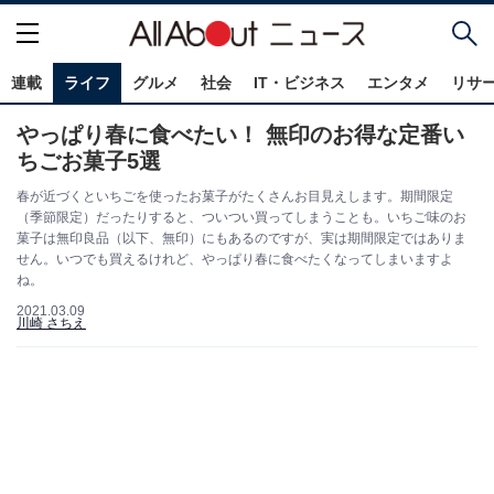
連載
ライフ
グルメ
社会
IT・ビジネス
エンタメ
リサ
やっぱり春に食べたい！ 無印のお得な定番い
ちごお菓子5選
春が近づくといちごを使ったお菓子がたくさんお目見えします。期間限定
（季節限定）だったりすると、ついつい買ってしまうことも。いちご味のお
菓子は無印良品（以下、無印）にもあるのですが、実は期間限定ではありま
せん。いつでも買えるけれど、やっぱり春に食べたくなってしまいますよ
ね。
2021.03.09
川崎 さちえ