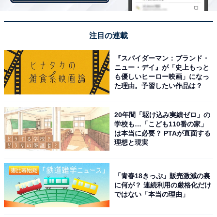
注目の連載
いちごのブールドネージュ（筆者撮影）
『スパイダーマン：ブランド・
ニュー・デイ』が「史上もっと
アーモンドが入った生地がベースになっていて、周りに
も優しいヒーロー映画」になっ
はフリーズドライのいちごが入った甘いパウダーがかか
た理由。予習したい作品は？
っています。
20年間「駆け込み実績ゼロ」の
学校も…「こども110番の家」
は本当に必要？ PTAが直面する
理想と現実
「青春18きっぷ」販売激減の裏
に何が？ 連続利用の厳格化だけ
ではない「本当の理由」