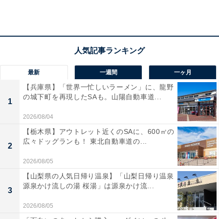
色も味も濃いめ（筆者撮影）
バウムの色も濃いのですが、それに負けないくらいいち
ごの味が濃いです。もともとバウムシリーズは味が濃い
最新
一週間
一ヶ月
のが特徴のひとつなので、いちごも大満足の味です。お
【兵庫県】「世界一忙しいラーメン」に、龍野
値段は150円（税込）。これ1本でかなり満腹になりま
の城下町を再現したSAも。山陽自動車道...
1
す。
2026/08/04
【栃木県】アウトレット近くのSAに、600㎡の
広々ドッグランも！ 東北自動車道の...
2
2026/08/05
【山梨県の人気日帰り温泉】「山梨日帰り温泉
源泉かけ流しの湯 桜湯」は源泉かけ流...
3
2026/08/05