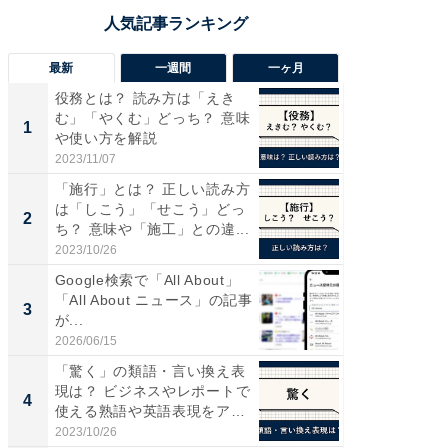
最新
一週間
一ヶ月
役務とは？ 読み方は「えき
“こんな
む」「やくむ」どっち？ 意味
K？ お
1
1
や使い方を解説
らやまし
2023/11/07
2026/08/0
「施行」とは？ 正しい読み方
【必見
は「しこう」「せこう」どっ
セキュ
2
PR
ち？ 意味や「施工」との違...
2023/10/26
株式会社
Google検索で「All About」
「All About ニュース」の記事
3
が...
2026/06/15
「驚く」の類語・言い換え表
現は？ ビジネスやレポートで
4
使える熟語や英語表現をア
ナ...
2023/10/26