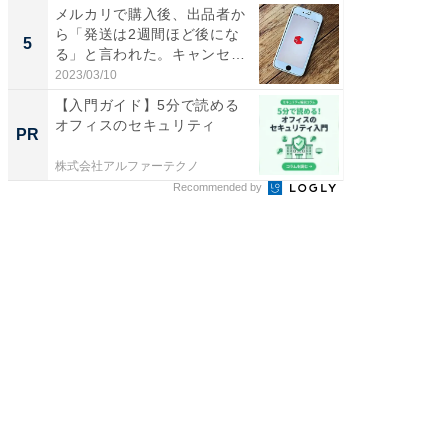
メルカリで購入後、出品者か
ら「発送は2週間ほど後にな
5
る」と言われた。キャンセル
で...
2023/03/10
【入門ガイド】5分で読める
オフィスのセキュリティ
PR
株式会社アルファーテクノ
Recommended by