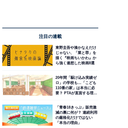
注目の連載
東野圭吾や湊かなえだけ
じゃない、「業と罪」を
描く『映画ちいかわ』か
ら強く連想した映画8選
20年間「駆け込み実績ゼ
ロ」の学校も…「こども
110番の家」は本当に必
要？ PTAが直面する理想
と現実
「青春18きっぷ」販売激
減の裏に何が？ 連続利用
の厳格化だけではない
「本当の理由」