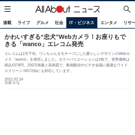
連載
ライフ
グルメ
社会
IT・ビジネス
エンタメ
リサ
かわいすぎる“忠犬”Webカメラ！お座りもで
きる「wanco」エレコム発売
エレコムは2月下旬、ワンちゃんをモチーフにした愛らしいデザインのWebカ
メラ「wanco」を発売しました。カラーバリエーションは3色で、実勢価格は
税込4378円。200万画素と高画質で、動画配信やビデオ会議に最適なワイド
スクリーン HD720pにも対応しています。
2021.02.24
古波 かな