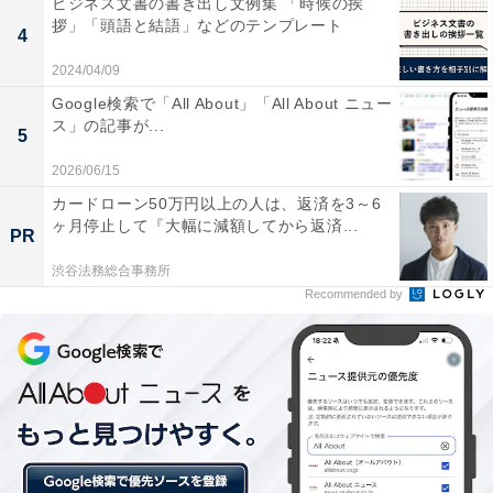
ビジネス文書の書き出し文例集 「時候の挨
拶」「頭語と結語」などのテンプレート
4
2024/04/09
Google検索で「All About」「All About ニュー
ス」の記事が...
5
お座りしている「wanco」
2026/06/15
カードローン50万円以上の人は、返済を3～6
ヶ月停止して『大幅に減額してから返済...
PR
渋谷法務総合事務所
Recommended by