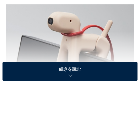
続きを読む
PCの内蔵カメラの位置に置かれる「wanco」
wancoは、パソコンに接続するだけですぐに使える一発
接続タイプ。Skype、Zoomなどの各種ビデオ通話・ビデ
オ会議や、YouTubeライブなどのライブ配信サービスで
動作確認済みです。動画は記録画素数、最大1600×1200
ピクセルに対応。ソフトウェア処理によって800万画素