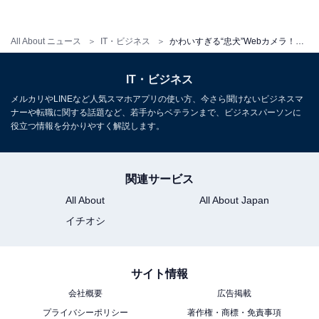
All About ニュース
IT・ビジネス
かわいすぎる“忠犬”Webカメラ！お座りもできる「wanco」エレコム発売
IT・ビジネス
メルカリやLINEなど人気スマホアプリの使い方、今さら聞けないビジネスマ
ナーや転職に関する話題など、若手からベテランまで、ビジネスパーソンに
役立つ情報を分かりやすく解説します。
関連サービス
All About
All About Japan
イチオシ
サイト情報
会社概要
広告掲載
プライバシーポリシー
著作権・商標・免責事項