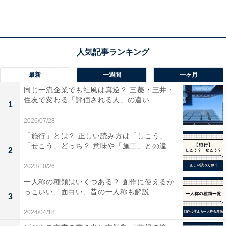
ディスプレイに取り付けても、平面にお座りさせ
最新
一週間
一ヶ月
ても使える
同じ一流企業でも社風は真逆？ 三菱・三井・
住友で変わる「評価される人」の違い
1
「うしろ足クリップ」を採用しているため、ワンちゃん
2026/07/28
の姿勢を変えて使えます。 ノートPCのディスプレイか
「施行」とは？ 正しい読み方は「しこう」
らのぞかせて映すもよし、デスクの上にお座りさせて使
「せこう」どっち？ 意味や「施工」との違...
2
うもよし。
2023/10/26
一人称の種類はいくつある？ 創作に使えるか
っこいい、面白い、昔の一人称も解説
3
2024/04/18