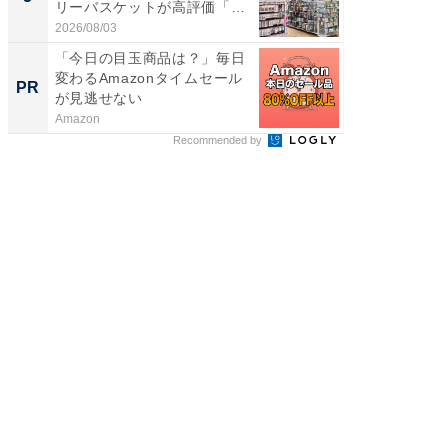
リーバスケットが高評価「使
リーバ
わ...
わ...
2026/08/03
2026/08/0
「今日の目玉商品は？」毎日
【西野
変わるAmazonタイムセール
刊『北
PR
PR
が見逃せない
くか』
Amazon
FINCHI o
Recommended by