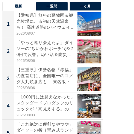
最新
一週間
一ヶ月
【愛知県】無料の動物園＆観
【兵庫
光牧場に、市初の天然温泉
ーメン
1
1
も！ 高速道路のハイウェイオ
再現した
ア...
道...
2026/08/07
2026/08/0
「やっと巡り会えたよ」ダイ
【三重
ソーの“ちいかわポーチ”が22
の直営
2
2
0円で反響。ぬい活＆防災...
ダ大判焼
伊...
2026/08/06
2026/08/0
【三重県】伊勢名物「赤福」
【千葉県
の直営店に、全国唯一のコメ
級マー
3
3
ダ大判焼き店も！ 東名阪・
ノベし
伊...
ー...
2026/08/06
2026/08/0
「1000円には見えなかった」
立山連
スタンダードプロダクツのリ
風呂に、
4
4
ュックが「高見えする」の...
層水風
帰...
2026/08/03
2026/08/0
「これ絶対に便利なやつや」
「これ
ダイソーの折り畳み式ランド
ダイソ
5
5