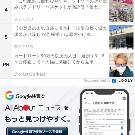
「これ絶対に便利なやつや」ダイソーの折り畳
み式ランドリーバスケットが高評価「使わ...
4
2026/08/03
【山梨県の人気日帰り温泉】「山梨日帰り温泉
源泉かけ流しの湯 桜湯」は源泉かけ流...
5
2026/08/05
カードローン50万円以上の人は、返済を3～6
ヶ月停止して『大幅に減額してから返済...
PR
ベージュのノルディックセーターにはチュールスカート
渋谷法務総合事務所
で甘めな着こなしに。
Recommended by
コーデ2