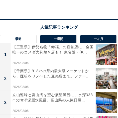
着回し4コーデ
それではこのノルディックセーター2色を着回していき
たいと思います。ぜひ参考にしてくださいね。
最新
一週間
一ヶ月
コーデ1
【三重県】伊勢名物「赤福」の直営店に、全国
唯一のコメダ大判焼き店も！ 東名阪・伊...
1
2026/08/06
【千葉県】918㎡の県内最大級マーケットか
ら、廃校をリノベした直売所まで。ファー...
2
2026/08/06
立山連峰と富山湾を望む展望風呂に、水深333
mの海洋深層水風呂。富山県の人気日帰...
3
2026/08/06