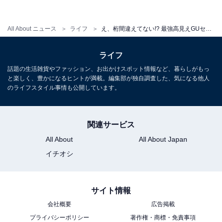
グレーのノルディックセーターにはシャツレイヤードで
All About ニュース
ライフ
え、桁間違えてない!? 最強高見えGUセーター着回し4コーデ
キレイめ感プラスがカッコいい！
ライフ
コーデ4
話題の生活雑貨やファッション、お出かけスポット情報など、暮らしがもっ
と楽しく、豊かになるヒントが満載。編集部が独自調査した、気になる他人
のライフスタイル事情も公開しています。
関連サービス
All About
All About Japan
イチオシ
サイト情報
会社概要
広告掲載
プライバシーポリシー
著作権・商標・免責事項