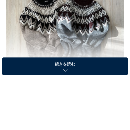
続きを読む
GUメンズ ローゲージセーター（長袖）（ノルディック）2490円（税別）​​​​​
31 BEIGE／Sサイズ（左）、03 GRAY／Sサイズ（右）
しっかり厚手で滑らかな質感のニットセーター。絶妙な
くすみカラーに、存在感のある柄でコーデがパッと華や
かになります。これが2000円台のプチプラで買えるとは
驚きのクオリティ！