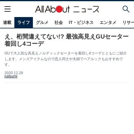
連載
ライフ
グルメ
社会
IT・ビジネス
エンタメ
リサ
え、桁間違えてない!? 最強高見えGUセーター
着回し4コーデ
GUで大人気な高見えノルディックセーターを着回し4コーデとともにご紹介
します。メンズアイテムなので恋人同士や夫婦でペアルックもおすすめで
す。
2020.12.28
natsumi