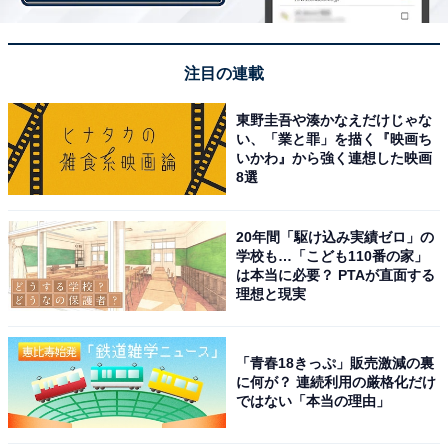
注目の連載
東野圭吾や湊かなえだけじゃな
い、「業と罪」を描く『映画ち
いかわ』から強く連想した映画
8選
20年間「駆け込み実績ゼロ」の
学校も…「こども110番の家」
は本当に必要？ PTAが直面する
理想と現実
「青春18きっぷ」販売激減の裏
ショートパンツでアクティブスタイルも可愛い。
に何が？ 連続利用の厳格化だけ
ではない「本当の理由」
コーデ3