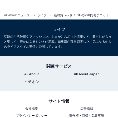
All About ニュース
ライフ
絶対買うべき！ GUの990円モテニットを着回し4コーデ！
ライフ
話題の生活雑貨やファッション、お出かけスポット情報など、暮らしがもっ
と楽しく、豊かになるヒントが満載。編集部が独自調査した、気になる他人
のライフスタイル事情も公開しています。
関連サービス
All About
All About Japan
イチオシ
サイト情報
会社概要
広告掲載
ふわふわニットとレザースカートの異素材ミックスで旬
プライバシーポリシー
著作権・商標・免責事項