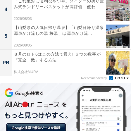
「これ絶対に便利なやつや」ダイソーの折り畳
イリッシュに。
み式ランドリーバスケットが高評価「使わ...
4
2026/08/03
コーデ2
【山梨県の人気日帰り温泉】「山梨日帰り温泉
源泉かけ流しの湯 桜湯」は源泉かけ流...
5
2026/08/05
８月のロト6はこの方法で買え!!６つの数字が
『完全一致』する方法
PR
株式会社MURA
Recommended by