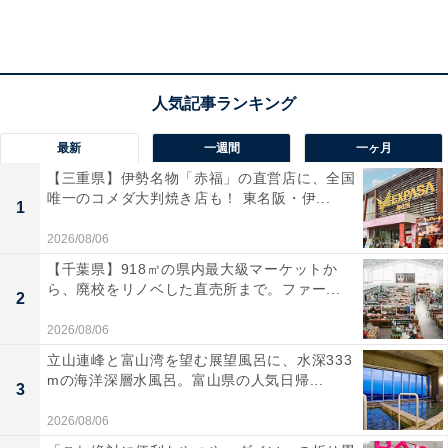
最新
一週間
一ヶ月
【三重県】伊勢名物「赤福」の直営店に、全国
唯一のコメダ大判焼き店も！ 東名阪・伊...
1
2026/08/06
【千葉県】918㎡の県内最大級マーケットか
ら、廃校をリノベした直売所まで。ファー...
2
2026/08/06
立山連峰と富山湾を望む展望風呂に、水深333
mの海洋深層水風呂。富山県の人気日帰...
3
2026/08/06
甘めのゆるふわニットを再流行中のロングブーツでスタ