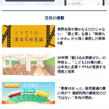
注目の連載
東野圭吾や湊かなえだけじゃな
レオパード柄のロングスカートで大人可愛く。パープル
い、「業と罪」を描く『映画ち
いかわ』から強く連想した映画
ニットがトレンド感をプラスしてくれて◎
8選
コーデ3
20年間「駆け込み実績ゼロ」の
学校も…「こども110番の家」
は本当に必要？ PTAが直面する
理想と現実
「青春18きっぷ」販売激減の裏
に何が？ 連続利用の厳格化だけ
ではない「本当の理由」