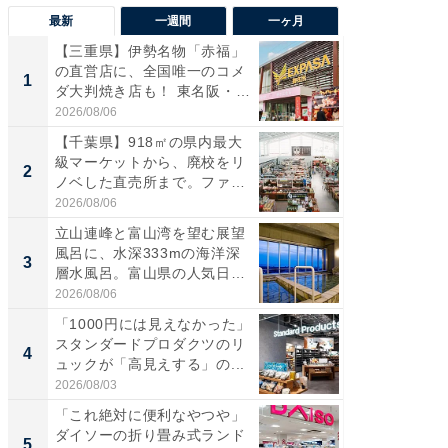
最新
一週間
一ヶ月
【三重県】伊勢名物「赤福」
【兵庫
の直営店に、全国唯一のコメ
ーメン
1
1
ダ大判焼き店も！ 東名阪・
再現した
伊...
道...
2026/08/06
2026/08/0
【千葉県】918㎡の県内最大
【三重
級マーケットから、廃校をリ
の直営
2
2
ノベした直売所まで。ファ
ダ大判焼
ー...
伊...
2026/08/06
2026/08/0
立山連峰と富山湾を望む展望
【千葉県
風呂に、水深333mの海洋深
級マー
3
3
層水風呂。富山県の人気日
ノベし
帰...
ー...
2026/08/06
2026/08/0
「1000円には見えなかった」
立山連
スタンダードプロダクツのリ
風呂に、
4
4
ュックが「高見えする」の...
層水風
帰...
2026/08/03
2026/08/0
「これ絶対に便利なやつや」
「これ
ダイソーの折り畳み式ランド
ダイソ
5
5