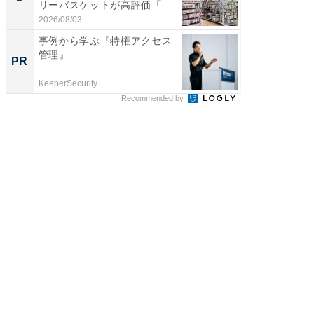
リーバスケットが高評価「使
リーバ
わ...
わ...
2026/08/03
2026/08/0
事例から学ぶ『特権アクセス
事例か
管理』
管理』
PR
PR
KeeperSecurity
KeeperSec
Recommended by