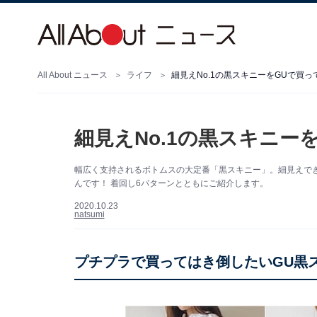
All About ニュース
ライフ
細見えNo.1の黒スキニーをGUで買
細見えNo.1の黒スキニー
幅広く支持されるボトムスの大定番「黒スキニー」。細見えでき
んです！ 着回し6パターンとともにご紹介します。
2020.10.23
natsumi
プチプラで買ってはき倒したいGU黒